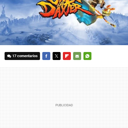
17 comentarios
FACEBOOK
TWITTER
FLIPBOARD
E-
WHATSAPP
MAIL