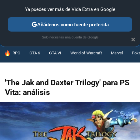
Ya puedes ver más de Vida Extra en Google
ANÁLISIS
GUÍAS Y TRUCOS
PC
SONY
NINTENDO
Añádenos como fuente preferida
Solo necesitas una cuenta de Google
×
HOY SE HABLA DE
RPG
GTA 6
GTA VI
World of Warcraft
Marvel
Pok
'The Jak and Daxter Trilogy' para PS
Vita: análisis