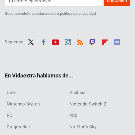
SUSCRIBIR
Suscribiéndote aceptas nuestra
política de privacidad
Síguenos
Twit
Fac
Yout
Inst
RSS
Twit
Flip
Disc
ter
ebo
ube
agra
ch
boar
ord
ok
m
d
En Vidaextra hablamos de...
Cine
Análisis
Nintendo Switch
Nintendo Switch 2
PC
PS5
Dragon Ball
No Man's Sky