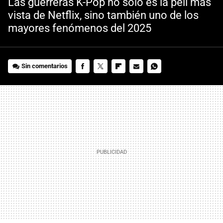
Las guerreras K-Pop no solo es la peli más
vista de Netflix, sino también uno de los
mayores fenómenos del 2025
Sin comentarios
FACEBOOK
TWITTER
FLIPBOARD
E-
WHATSAPP
MAIL