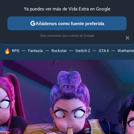
Ya puedes ver más de Vida Extra en Google
ANÁLISIS
GUÍAS Y TRUCOS
PC
SONY
NINTENDO
Añádenos como fuente preferida
Solo necesitas una cuenta de Google
×
HOY SE HABLA DE
RPG
Fantasía
Rockstar
Switch 2
GTA 6
Warhamm