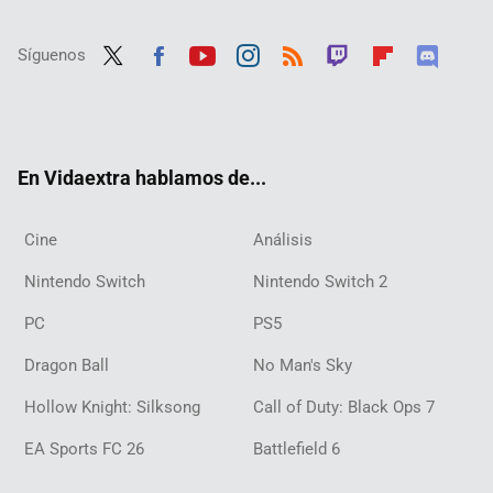
Síguenos
Twit
Fac
Yout
Inst
RSS
Twit
Flip
Disc
ter
ebo
ube
agra
ch
boar
ord
ok
m
d
En Vidaextra hablamos de...
Cine
Análisis
Nintendo Switch
Nintendo Switch 2
PC
PS5
Dragon Ball
No Man's Sky
Hollow Knight: Silksong
Call of Duty: Black Ops 7
EA Sports FC 26
Battlefield 6