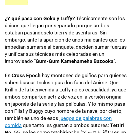
¿Y qué pasa con Goku y Luffy?
Técnicamente son los
únicos que llegan por separado porque ambos
estaban pasándoselo bien y de aventuras. Sin
embargo, ante la aparición de unos maleantes que les
impedían sumarse al banquete, deciden sumar fuerzas
y unificar sus técnicas más celebradas en un
improvisado "
Gum-Gum Kamehameha Bazooka
".
En
Cross Epoch
hay montones de guiños para quienes
saben buscar. Incluso para los fans del Anime. Que
Krillin de la bienvenida a Luffy no es casualidad, ya que
ambos comparten actriz de voz en la versión original
en japonés de la serie y las películas. Y lo mismo pasa
con Pilaf y Buggy cuyo nombre de la nave, por cierto,
también es uno de esos
juegos de palabras con
comida
que tanto les gustan a ambos autores:
Tettiri
No. 55.
se lee como tetchiri-nabe (てっちり鍋) y es un