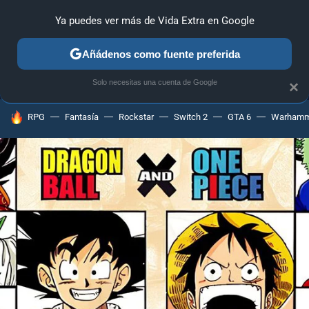
Ya puedes ver más de Vida Extra en Google
MENÚ
NUEVO
Añádenos como fuente preferida
ANÁLISIS
GUÍAS Y TRUCOS
PC
SONY
NINTENDO
Solo necesitas una cuenta de Google
×
HOY SE HABLA DE
RPG
Fantasía
Rockstar
Switch 2
GTA 6
Warhamm