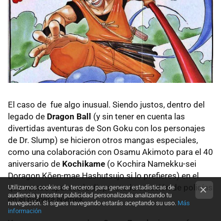
El caso de fue algo inusual. Siendo justos, dentro del
legado de
Dragon Ball
(y sin tener en cuenta las
divertidas aventuras de Son Goku con los personajes
de Dr. Slump) se hicieron otros mangas especiales,
como una colaboración con Osamu Akimoto para el 40
aniversario de
Kochikame
(o Kochira Namekku-sei
Doragon Kōen-mae Hashutsujo si lo prefieres) en el
que vemos aparece la disparatada estación de policías
Utilizamos cookies de terceros para generar estadísticas de
audiencia y mostrar publicidad personalizada analizando tu
en el planeta Namek.
navegación. Si sigues navegando estarás aceptando su uso.
Más
información