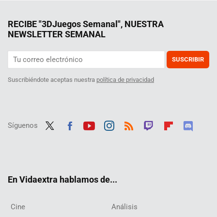
RECIBE "3DJuegos Semanal", NUESTRA
NEWSLETTER SEMANAL
SUSCRIBIR
Suscribiéndote aceptas nuestra
política de privacidad
Síguenos
Twit
Fac
Yout
Inst
RSS
Twit
Flip
Disc
ter
ebo
ube
agra
ch
boar
ord
ok
m
d
En Vidaextra hablamos de...
Cine
Análisis