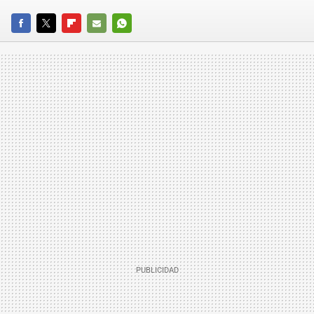
FACEBOOK
TWITTER
FLIPBOARD
E-
WHATSAPP
MAIL