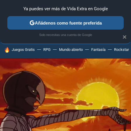
Ya puedes ver más de Vida Extra en Google
ANÁLISIS
GUÍAS Y TRUCOS
PC
SONY
NINTENDO
Añádenos como fuente preferida
Solo necesitas una cuenta de Google
×
HOY SE HABLA DE
Juegos Gratis
RPG
Mundo abierto
Fantasía
Rockstar