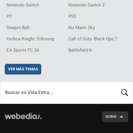
Nintendo Switch
Nintendo Switch 2
PC
PS5
Dragon Ball
No Man's Sky
Hollow Knight: Silksong
Call of Duty: Black Ops 7
EA Sports FC 26
Battlefield 6
VER MÁS TEMAS
BUSCA
SUBIR