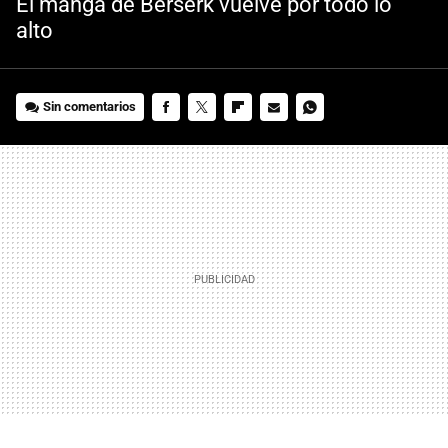
El manga de Berserk vuelve por todo lo
alto
Sin comentarios
FACEBOOK
TWITTER
FLIPBOARD
E-
WHATSAPP
MAIL