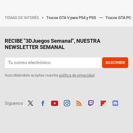
TEMAS DE INTERÉS
Trucos GTA V para PS4 y PS5
Trucos GTA PC
RECIBE "3DJuegos Semanal", NUESTRA
NEWSLETTER SEMANAL
SUSCRIBIR
Suscribiéndote aceptas nuestra
política de privacidad
Síguenos
Twit
Fac
Yout
Inst
RSS
Twit
Flip
Disc
ter
ebo
ube
agra
ch
boar
ord
ok
m
d