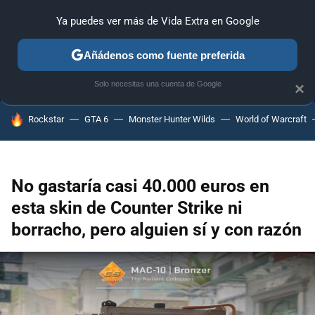
Ya puedes ver más de Vida Extra en Google
MENÚ
NUEVO
Añádenos como fuente preferida
ANÁLISIS
GUÍAS Y TRUCOS
PC
SONY
NINTENDO
Solo necesitas una cuenta de Google
×
HOY SE HABLA DE
Rockstar
GTA 6
Monster Hunter Wilds
World of Warcraft
No gastaría casi 40.000 euros en
esta skin de Counter Strike ni
borracho, pero alguien sí y con razón