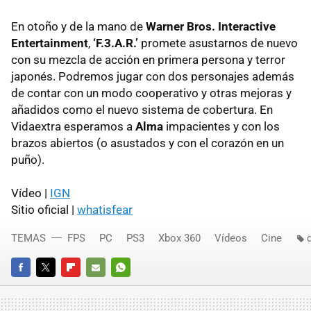
En otoño y de la mano de
Warner Bros. Interactive
Entertainment
,
‘F.3.A.R.’
promete asustarnos de nuevo
con su mezcla de acción en primera persona y terror
japonés. Podremos jugar con dos personajes además
de contar con un modo cooperativo y otras mejoras y
añadidos como el nuevo sistema de cobertura. En
Vidaextra esperamos a
Alma
impacientes y con los
brazos abiertos (o asustados y con el corazón en un
puño).
Vídeo |
IGN
Sitio oficial |
whatisfear
TEMAS
FPS
PC
PS3
Xbox 360
Vídeos
Cine
FACEBOOK
TWITTER
FLIPBOARD
E-
WHATSAPP
MAIL