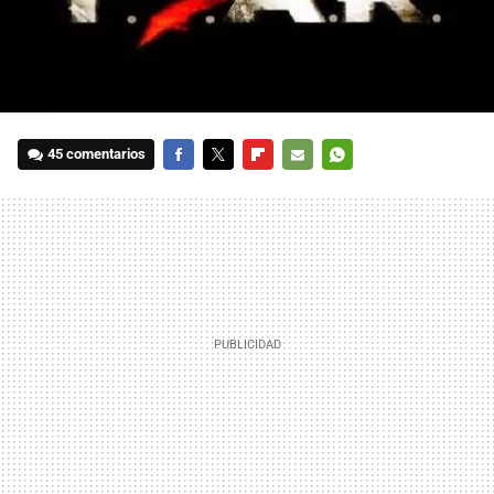
45 comentarios
FACEBOOK
TWITTER
FLIPBOARD
E-
WHATSAPP
MAIL