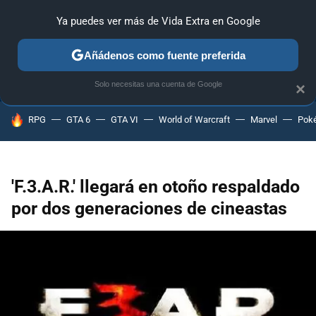
Ya puedes ver más de Vida Extra en Google
ANÁLISIS
GUÍAS Y TRUCOS
PC
SONY
NINTENDO
Añádenos como fuente preferida
Solo necesitas una cuenta de Google
×
HOY SE HABLA DE
RPG
GTA 6
GTA VI
World of Warcraft
Marvel
Pok
'F.3.A.R.' llegará en otoño respaldado
por dos generaciones de cineastas