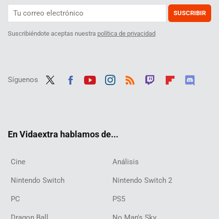
SUSCRIBIR
Suscribiéndote aceptas nuestra
política de privacidad
Síguenos
Twit
Fac
Yout
Inst
RSS
Twit
Flip
Disc
ter
ebo
ube
agra
ch
boar
ord
ok
m
d
En Vidaextra hablamos de...
Cine
Análisis
Nintendo Switch
Nintendo Switch 2
PC
PS5
Dragon Ball
No Man's Sky