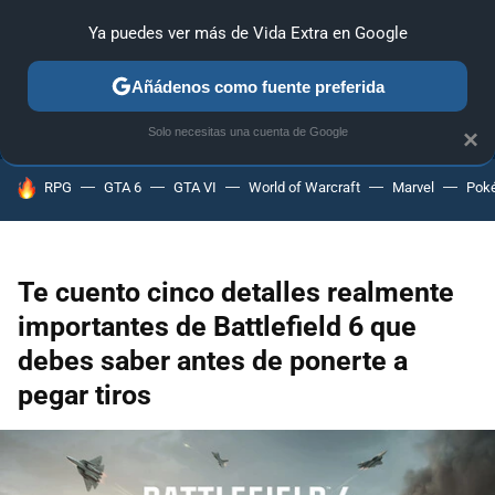
Ya puedes ver más de Vida Extra en Google
ANÁLISIS
GUÍAS Y TRUCOS
PC
SONY
NINTENDO
Añádenos como fuente preferida
Solo necesitas una cuenta de Google
×
HOY SE HABLA DE
RPG
GTA 6
GTA VI
World of Warcraft
Marvel
Pok
Te cuento cinco detalles realmente
importantes de Battlefield 6 que
debes saber antes de ponerte a
pegar tiros