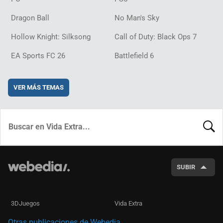
Dragon Ball
No Man's Sky
Hollow Knight: Silksong
Call of Duty: Black Ops 7
EA Sports FC 26
Battlefield 6
VER MÁS TEMAS
BUSCA
SUBIR
3DJuegos
Vida Extra
Otras publicaciones de Webedia