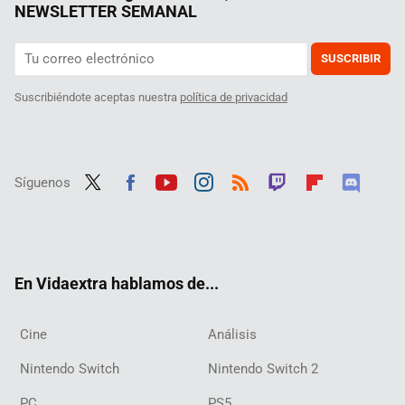
NEWSLETTER SEMANAL
SUSCRIBIR
Suscribiéndote aceptas nuestra
política de privacidad
Síguenos
Twit
Fac
Yout
Inst
RSS
Twit
Flip
Disc
ter
ebo
ube
agra
ch
boar
ord
ok
m
d
En Vidaextra hablamos de...
Cine
Análisis
Nintendo Switch
Nintendo Switch 2
PC
PS5