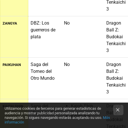
Tenkaichi
3
DBZ: Los
No
Dragon
ZANGYA
guerreros de
Ball Z:
plata
Budokai
Tenkaichi
3
Saga del
No
Dragon
PAIKUHAN
Torneo del
Ball Z:
Otro Mundo
Budokai
Tenkaichi
3
Saga del
Kaioh Shin
Dragon
KAIOH SHIN
Utilizamos cookies de terceros para generar estadísticas de
Monstruo Bu
Ball Z:
audiencia y mostrar publicidad personalizada analizando tu
Kibito Kai
navegación. Si sigues navegando estarás aceptando su uso.
Más
Budokai
información
Tenkaichi