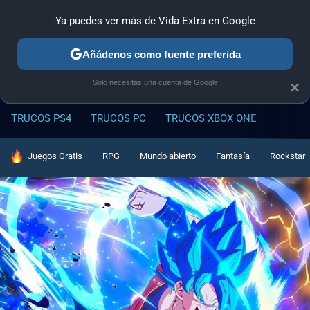
Ya puedes ver más de Vida Extra en Google
MENÚ
NUEVO
Añádenos como fuente preferida
Solo necesitas una cuenta de Google
×
TRUCOS PS4
TRUCOS PC
TRUCOS XBOX ONE
HOY SE HABLA DE
Juegos Gratis
RPG
Mundo abierto
Fantasía
Rockstar