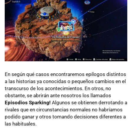
Mucho más que hitos: ¡no pases por alto los regalos
de Zen-Oh!
¿Para qué sirven las Dragon Balls en Sparking! Zero?
En Sparking! Zero puedes crear tus propios
episodios de Dragon Ball
Los agarres secretos de Sparking! Zero
Cómo realizar Fusiones en Sparking! Zero:
requisitos y consejos
En según qué casos encontraremos epílogos distintos
a las historias ya conocidas o pequeños cambios en el
Cómo acertar siempre tu Kame Hame Ha
transcurso de los acontecimientos. En otros, no
Presta atención a los diálogos de los menús
obstante, se abrirán ante nosotros los llamados
Episodios Sparking!
Algunos se obtienen derrotando a
La importancia de ir bien vestido y equipado en
rivales que en circunstancias normales no habríamos
Sparking! Zero
podido ganar y otros tomando decisiones diferentes a
las habituales.
Cómo derrotar a Vegeta Ozaru y cualquier personaje
Gigante