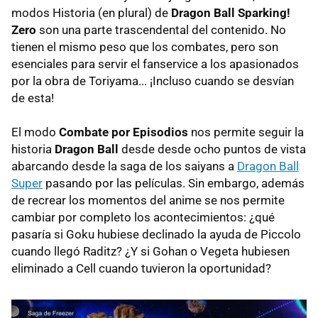
modos Historia (en plural) de
Dragon Ball Sparking!
Hablemos del multijugador a pantalla dividida
Zero
son una parte trascendental del contenido. No
tienen el mismo peso que los combates, pero son
¡Regresan las colisiones de Kame Hame Has!
esenciales para servir el fanservice a los apasionados
Los Androides no necesitan cargar su energía
por la obra de Toriyama... ¡Incluso cuando se desvían
de esta!
¿Qué pasa con los personajes que no vuelan?
El modo
Combate por Episodios
nos permite seguir la
El chat secreto de Bulma es muy interesante
historia
Dragon Ball
desde desde ocho puntos de vista
El Modo Sparking! no es solo para cañonazos:
abarcando desde la saga de los saiyans a
Dragon Ball
sácale todo el partido
Super
pasando por las películas. Sin embargo, además
de recrear los momentos del anime se nos permite
Ga ga ga ga Gachi Da Ze! (¡dale epicidad a tu
cambiar por completo los acontecimientos: ¿qué
Sparking!)
pasaría si Goku hubiese declinado la ayuda de Piccolo
El arte de saber bloquear, percibir y contraatacar en
cuando llegó Raditz? ¿Y si Gohan o Vegeta hubiesen
Sparking! Zero
eliminado a Cell cuando tuvieron la oportunidad?
Por qué es mejor gastar tu dinero en cápsulas que
en trajes y personajes