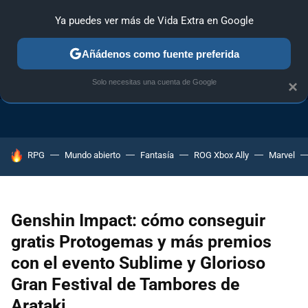
Ya puedes ver más de Vida Extra en Google
Añádenos como fuente preferida
TRUCOS PS4
TRUCOS PC
TRUCOS XBOX ONE
Solo necesitas una cuenta de Google
×
HOY SE HABLA DE
RPG
Mundo abierto
Fantasía
ROG Xbox Ally
Marvel
Genshin Impact: cómo conseguir
gratis Protogemas y más premios
con el evento Sublime y Glorioso
Gran Festival de Tambores de
Arataki