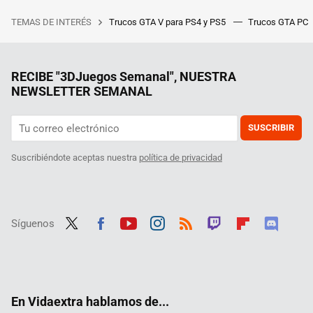
TEMAS DE INTERÉS
Trucos GTA V para PS4 y PS5
Trucos GTA PC
RECIBE "3DJuegos Semanal", NUESTRA
NEWSLETTER SEMANAL
SUSCRIBIR
Suscribiéndote aceptas nuestra
política de privacidad
Síguenos
Twit
Fac
Yout
Inst
RSS
Twit
Flip
Disc
ter
ebo
ube
agra
ch
boar
ord
ok
m
d
En Vidaextra hablamos de...