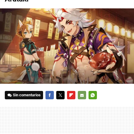
Sin comentarios
FACEBOOK
TWITTER
FLIPBOARD
E-
WHATSAPP
MAIL