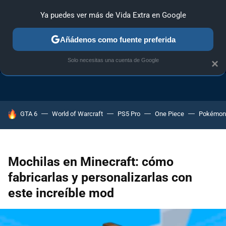
Ya puedes ver más de Vida Extra en Google
Añádenos como fuente preferida
TRUCOS PS4
TRUCOS PC
TRUCOS XBOX ONE
Solo necesitas una cuenta de Google
×
HOY SE HABLA DE
GTA 6
World of Warcraft
PS5 Pro
One Piece
Pokémon
Mochilas en Minecraft: cómo
fabricarlas y personalizarlas con
este increíble mod