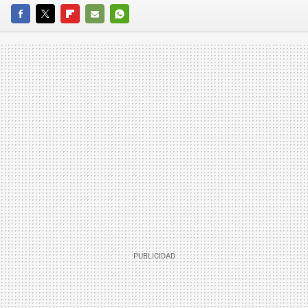
FACEBOOK
TWITTER
FLIPBOARD
E-
WHATSAPP
MAIL