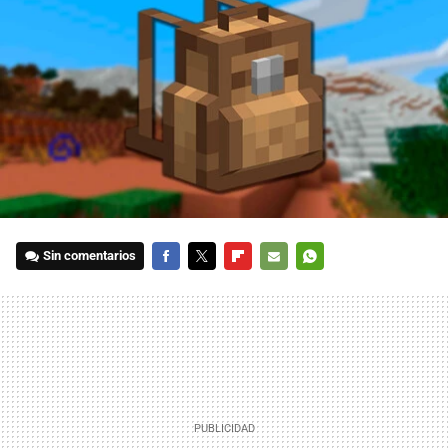
Sin comentarios
FACEBOOK
TWITTER
FLIPBOARD
E-
WHATSAPP
MAIL