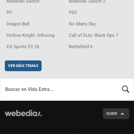
Nintendo Switch
Nintendo Switch 2
PC
PS5
Dragon Ball
No Man's Sky
Hollow Knight: Silksong
Call of Duty: Black Ops 7
EA Sports FC 26
Battlefield 6
VER MÁS TEMAS
BUSCA
SUBIR