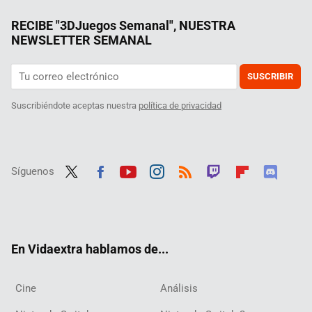
RECIBE "3DJuegos Semanal", NUESTRA
NEWSLETTER SEMANAL
SUSCRIBIR
Suscribiéndote aceptas nuestra
política de privacidad
Síguenos
Twit
Fac
Yout
Inst
RSS
Twit
Flip
Disc
ter
ebo
ube
agra
ch
boar
ord
ok
m
d
En Vidaextra hablamos de...
Cine
Análisis