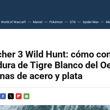
World of Warcraft
Marvel
Pokémon
GTA
Spider-Man
Mi
cher 3 Wild Hunt: cómo co
ura de Tigre Blanco del O
nas de acero y plata
FACEBOOK
TWITTER
FLIPBOARD
E-
MAIL