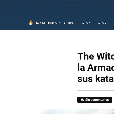
HOY SE HABLA DE
RPG
GTA 6
GTA VI
The Wit
la Armad
sus kata
Sin comentarios