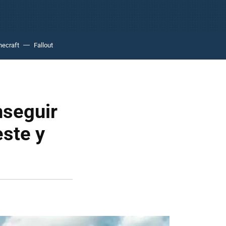
necraft
Fallout
nseguir
este y