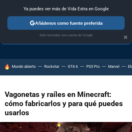
Ya puedes ver más de Vida Extra en Google
Añádenos como fuente preferida
TRUCOS PS4
TRUCOS PC
TRUCOS XBOX ONE
Solo necesitas una cuenta de Google
×
HOY SE HABLA DE
Mundo abierto
Rockstar
GTA 6
PS5 Pro
Marvel
El
Vagonetas y raíles en Minecraft:
cómo fabricarlos y para qué puedes
usarlos