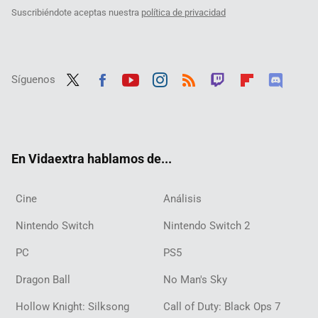
Suscribiéndote aceptas nuestra
política de privacidad
Síguenos
Twit
Fac
Yout
Inst
RSS
Twit
Flip
Disc
ter
ebo
ube
agra
ch
boar
ord
ok
m
d
En Vidaextra hablamos de...
Cine
Análisis
Nintendo Switch
Nintendo Switch 2
PC
PS5
Dragon Ball
No Man's Sky
Hollow Knight: Silksong
Call of Duty: Black Ops 7