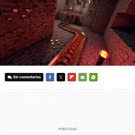
Sin comentarios
FACEBOOK
TWITTER
FLIPBOARD
E-
WHATSAPP
MAIL