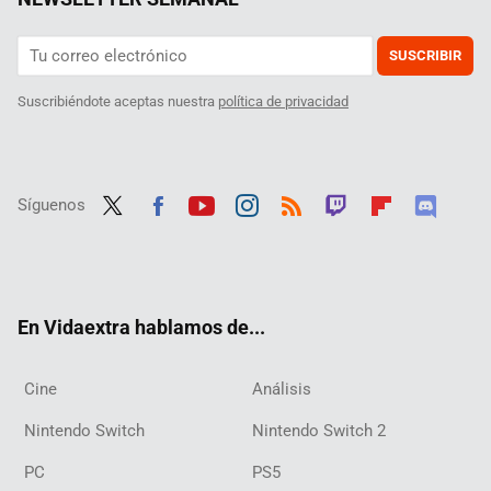
SUSCRIBIR
Suscribiéndote aceptas nuestra
política de privacidad
Síguenos
Twit
Fac
Yout
Inst
RSS
Twit
Flip
Disc
ter
ebo
ube
agra
ch
boar
ord
ok
m
d
En Vidaextra hablamos de...
Cine
Análisis
Nintendo Switch
Nintendo Switch 2
PC
PS5