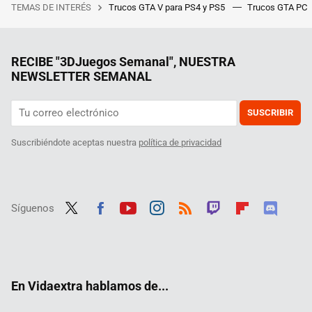
TEMAS DE INTERÉS
Trucos GTA V para PS4 y PS5
Trucos GTA PC
RECIBE "3DJuegos Semanal", NUESTRA
NEWSLETTER SEMANAL
SUSCRIBIR
Suscribiéndote aceptas nuestra
política de privacidad
Síguenos
Twit
Fac
Yout
Inst
RSS
Twit
Flip
Disc
ter
ebo
ube
agra
ch
boar
ord
ok
m
d
En Vidaextra hablamos de...