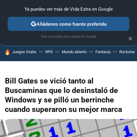
Ya puedes ver más de Vida Extra en Google
ANÁLISIS
GUÍAS Y TRUCOS
PC
SONY
NINTENDO
Añádenos como fuente preferida
Solo necesitas una cuenta de Google
×
HOY SE HABLA DE
Juegos Gratis
RPG
Mundo abierto
Fantasía
Rockstar
Bill Gates se vició tanto al
Buscaminas que lo desinstaló de
Windows y se pilló un berrinche
cuando superaron su mejor marca