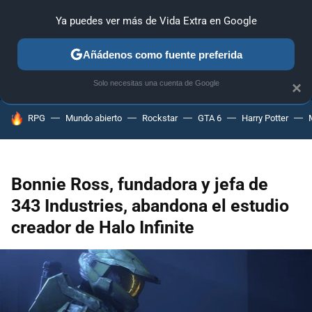
Ya puedes ver más de Vida Extra en Google
ANÁLISIS
GUÍAS Y TRUCOS
PC
SONY
NINTENDO
Añádenos como fuente preferida
Solo necesitas una cuenta de Google
×
HOY SE HABLA DE
RPG
Mundo abierto
Rockstar
GTA 6
Harry Potter
Bonnie Ross, fundadora y jefa de
343 Industries, abandona el estudio
creador de Halo Infinite