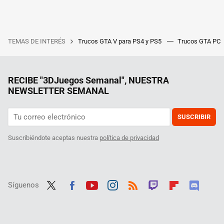
TEMAS DE INTERÉS
Trucos GTA V para PS4 y PS5
Trucos GTA PC
RECIBE "3DJuegos Semanal", NUESTRA
NEWSLETTER SEMANAL
SUSCRIBIR
Suscribiéndote aceptas nuestra
política de privacidad
Síguenos
Twit
Fac
Yout
Inst
RSS
Twit
Flip
Disc
ter
ebo
ube
agra
ch
boar
ord