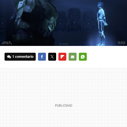
1 comentario
FACEBOOK
TWITTER
FLIPBOARD
E-
WHATSAPP
MAIL