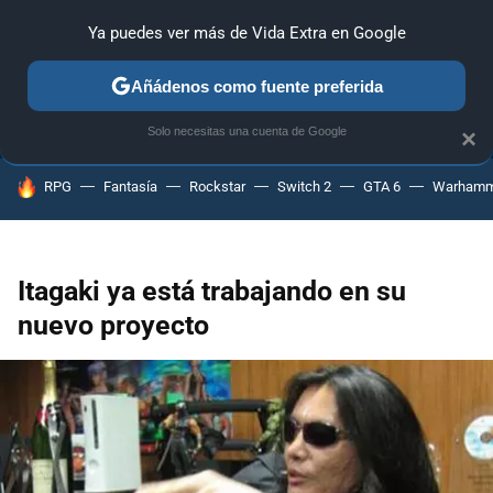
Ya puedes ver más de Vida Extra en Google
ANÁLISIS
GUÍAS Y TRUCOS
PC
SONY
NINTENDO
Añádenos como fuente preferida
Solo necesitas una cuenta de Google
×
HOY SE HABLA DE
RPG
Fantasía
Rockstar
Switch 2
GTA 6
Warhamm
Itagaki ya está trabajando en su
nuevo proyecto