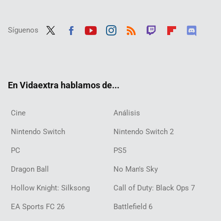
Síguenos
Twit
Fac
Yout
Inst
RSS
Twit
Flip
Disc
ter
ebo
ube
agra
ch
boar
ord
ok
m
d
En Vidaextra hablamos de...
Cine
Análisis
Nintendo Switch
Nintendo Switch 2
PC
PS5
Dragon Ball
No Man's Sky
Hollow Knight: Silksong
Call of Duty: Black Ops 7
EA Sports FC 26
Battlefield 6