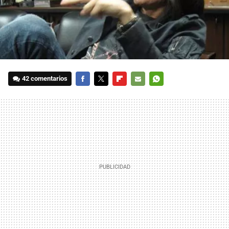
42 comentarios
FACEBOOK
TWITTER
FLIPBOARD
E-
WHATSAPP
MAIL