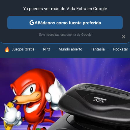
Ya puedes ver más de Vida Extra en Google
MENÚ
NUEVO
Añádenos como fuente preferida
ANÁLISIS
GUÍAS Y TRUCOS
PC
SONY
NINTENDO
Solo necesitas una cuenta de Google
×
HOY SE HABLA DE
Juegos Gratis
RPG
Mundo abierto
Fantasía
Rockstar