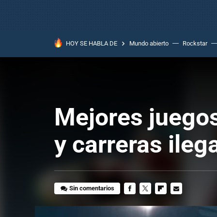
HOY SE HABLA DE
Mundo abierto
Rockstar
Mejores juegos
y carreras ileg
Sin comentarios
FACEBOOK
TWITTER
FLIPBOARD
E-
MAIL