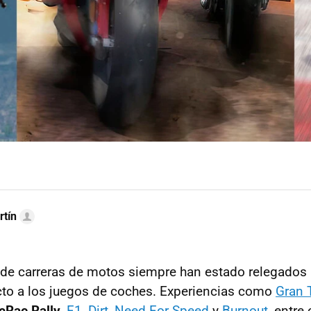
rtín
 de carreras de motos siempre han estado relegados
cto a los juegos de coches. Experiencias como
Gran 
cRae Rally
,
F1
,
Dirt
,
Need For Speed
y
Burnout
, entre