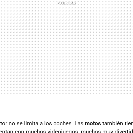
or no se limita a los coches. Las
motos
también tie
uentan con muchos videojuegos, muchos muy diverti