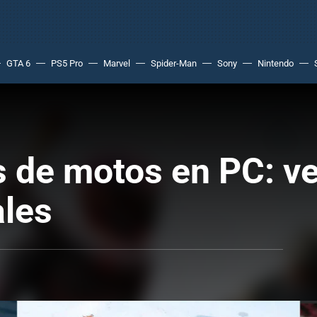
GTA 6
PS5 Pro
Marvel
Spider-Man
Sony
Nintendo
 de motos en PC: ve
ales