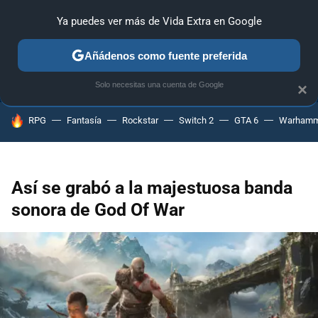
Ya puedes ver más de Vida Extra en Google
ANÁLISIS
GUÍAS Y TRUCOS
PC
SONY
NINTENDO
Añádenos como fuente preferida
Solo necesitas una cuenta de Google
×
HOY SE HABLA DE
RPG
Fantasía
Rockstar
Switch 2
GTA 6
Warhamm
Así se grabó a la majestuosa banda
sonora de God Of War