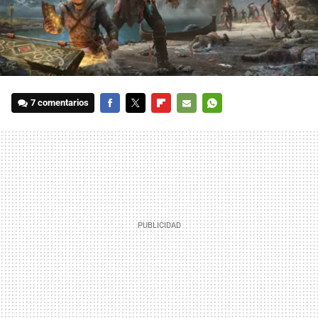
7 comentarios
FACEBOOK
TWITTER
FLIPBOARD
E-
WHATSAPP
MAIL