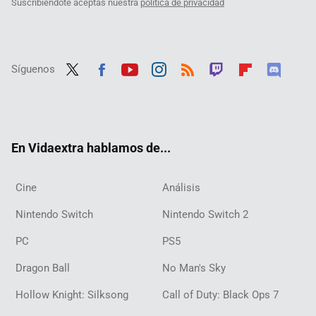
Suscribiéndote aceptas nuestra
política de privacidad
Síguenos
Twit
Fac
Yout
Inst
RSS
Twit
Flip
Disc
ter
ebo
ube
agra
ch
boar
ord
ok
m
d
En Vidaextra hablamos de...
Cine
Análisis
Nintendo Switch
Nintendo Switch 2
PC
PS5
Dragon Ball
No Man's Sky
Hollow Knight: Silksong
Call of Duty: Black Ops 7