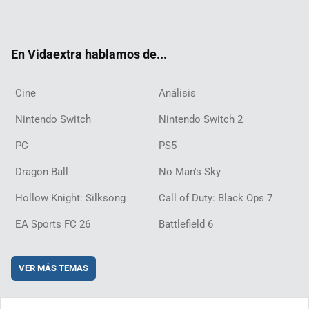
ter
ebo
ube
agra
ch
boar
ord
ok
m
d
En Vidaextra hablamos de...
Cine
Análisis
Nintendo Switch
Nintendo Switch 2
PC
PS5
Dragon Ball
No Man's Sky
Hollow Knight: Silksong
Call of Duty: Black Ops 7
EA Sports FC 26
Battlefield 6
VER MÁS TEMAS