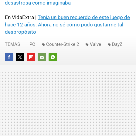
desastrosa como imaginaba
En VidaExtra |
Tenía un buen recuerdo de este juego de
hace 12 años. Ahora no sé cómo pudo gustarme tal
despropósito
TEMAS
PC
Counter-Strike 2
Valve
DayZ
FACEBOOK
TWITTER
FLIPBOARD
E-
WHATSAPP
MAIL