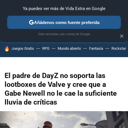
Ya puedes ver más de Vida Extra en Google
ANÁLISIS
GUÍAS Y TRUCOS
PC
SONY
NINTENDO
Añádenos como fuente preferida
Solo necesitas una cuenta de Google
×
HOY SE HABLA DE
Juegos Gratis
RPG
Mundo abierto
Fantasía
Rockstar
El padre de DayZ no soporta las
lootboxes de Valve y cree que a
Gabe Newell no le cae la suficiente
lluvia de críticas