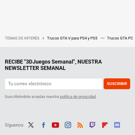
TEMAS DE INTERÉS
Trucos GTA V para PS4 y PS5
Trucos GTA PC
RECIBE "3DJuegos Semanal", NUESTRA
NEWSLETTER SEMANAL
SUSCRIBIR
Suscribiéndote aceptas nuestra
política de privacidad
Síguenos
Twit
Fac
Yout
Inst
RSS
Twit
Flip
Disc