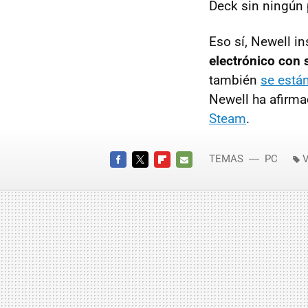
Deck sin ningún 
Eso sí, Newell i
electrónico con 
también
se está
Newell ha afirma
Steam
.
TEMAS
PC
V
FACEBOOK
TWITTER
FLIPBOARD
E-
MAIL