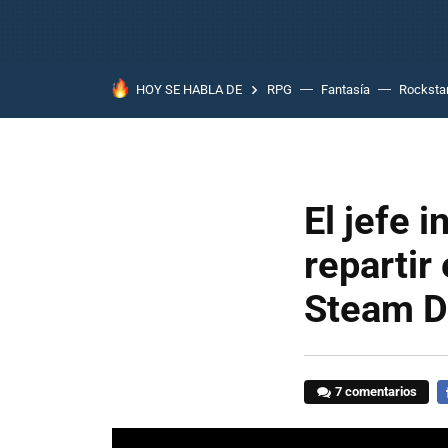
HOY SE HABLA DE
RPG
Fantasía
Rocksta
El jefe 
repartir
Steam De
7 comentarios
F