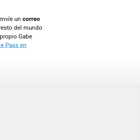
 envíe un
correo
l resto del mundo
l propio Gabe
me Pass en