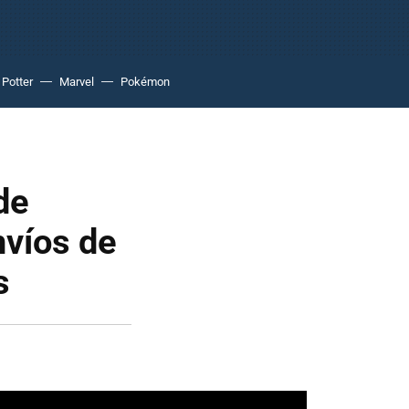
 Potter
Marvel
Pokémon
de
nvíos de
s