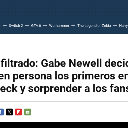
r
Switch 2
GTA 6
Warhammer
The Legend of Zelda
Harry
infiltrado: Gabe Newell deci
 en persona los primeros e
ck y sorprender a los fan
ACEBOOK
TWITTER
FLIPBOARD
E-
MAIL