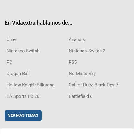
ter
ebo
ube
agra
ch
boar
ord
ok
m
d
En Vidaextra hablamos de...
Cine
Análisis
Nintendo Switch
Nintendo Switch 2
PC
PS5
Dragon Ball
No Man's Sky
Hollow Knight: Silksong
Call of Duty: Black Ops 7
EA Sports FC 26
Battlefield 6
VER MÁS TEMAS