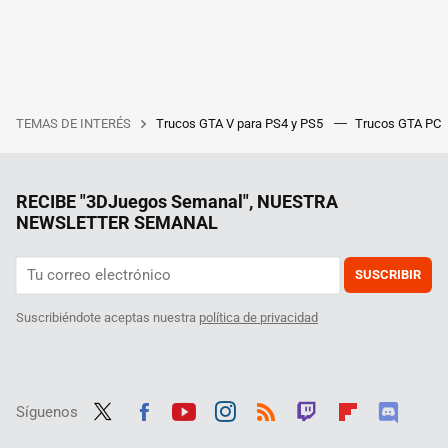
TEMAS DE INTERÉS
Trucos GTA V para PS4 y PS5
Trucos GTA PC
RECIBE "3DJuegos Semanal", NUESTRA
NEWSLETTER SEMANAL
SUSCRIBIR
Suscribiéndote aceptas nuestra
política de privacidad
Síguenos
Twit
Fac
Yout
Inst
RSS
Twit
Flip
Disc