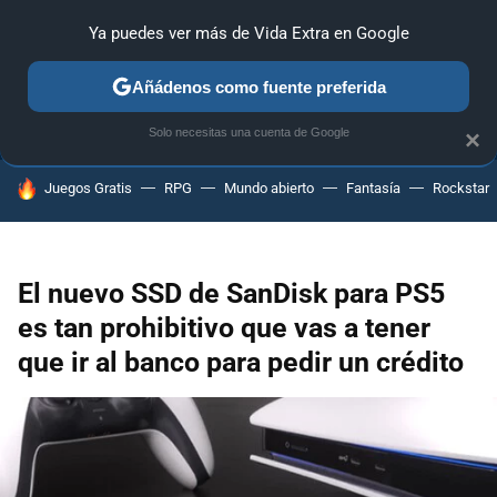
Ya puedes ver más de Vida Extra en Google
ANÁLISIS
GUÍAS Y TRUCOS
PC
SONY
NINTENDO
Añádenos como fuente preferida
Solo necesitas una cuenta de Google
×
HOY SE HABLA DE
Juegos Gratis
RPG
Mundo abierto
Fantasía
Rockstar
El nuevo SSD de SanDisk para PS5
es tan prohibitivo que vas a tener
que ir al banco para pedir un crédito