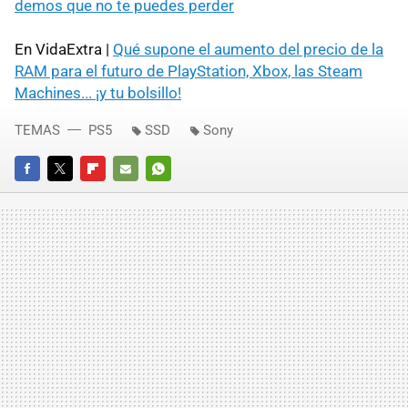
demos que no te puedes perder
En VidaExtra |
Qué supone el aumento del precio de la
RAM para el futuro de PlayStation, Xbox, las Steam
Machines... ¡y tu bolsillo!
TEMAS
PS5
SSD
Sony
FACEBOOK
TWITTER
FLIPBOARD
E-
WHATSAPP
MAIL