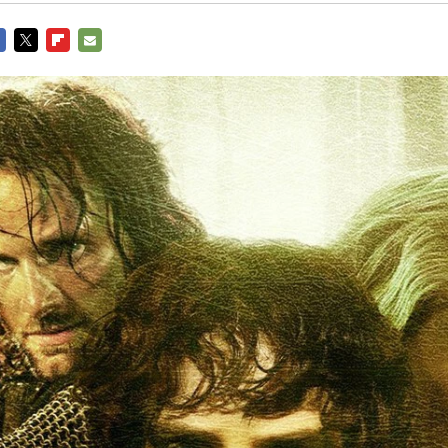
CEBOOK
TWITTER
FLIPBOARD
E-
MAIL