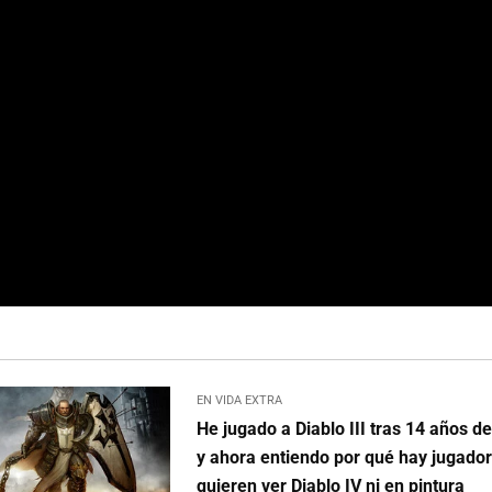
EN VIDA EXTRA
He jugado a Diablo III tras 14 años d
y ahora entiendo por qué hay jugado
quieren ver Diablo IV ni en pintura