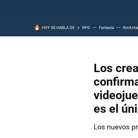
HOY SE HABLA DE
RPG
Fantasía
Rocksta
Los cre
confirma
videojue
es el ún
Los nuevos pr