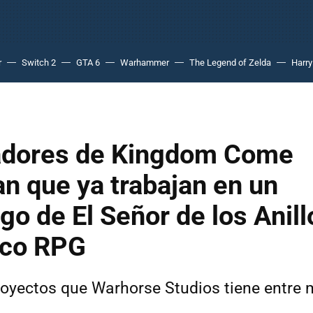
r
Switch 2
GTA 6
Warhammer
The Legend of Zelda
Harry
adores de Kingdom Come
n que ya trabajan en un
go de El Señor de los Anill
ico RPG
oyectos que Warhorse Studios tiene entre