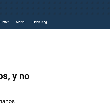
 Potter
Marvel
Elden Ring
os, y no
 manos