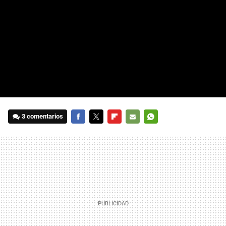
3 comentarios
FACEBOOK
TWITTER
FLIPBOARD
E-
WHATSAPP
MAIL