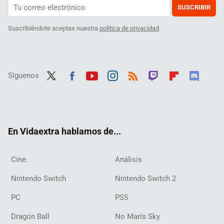
SUSCRIBIR
Suscribiéndote aceptas nuestra
política de privacidad
Síguenos
Twit
Fac
Yout
Inst
RSS
Twit
Flip
Disc
ter
ebo
ube
agra
ch
boar
ord
ok
m
d
En Vidaextra hablamos de...
Cine
Análisis
Nintendo Switch
Nintendo Switch 2
PC
PS5
Dragon Ball
No Man's Sky