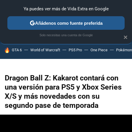
Ya puedes ver más de Vida Extra en Google
ANÁLISIS
GUÍAS Y TRUCOS
PC
SONY
NINTENDO
Añádenos como fuente preferida
Solo necesitas una cuenta de Google
×
HOY SE HABLA DE
GTA 6
World of Warcraft
PS5 Pro
One Piece
Pokémon
Dragon Ball Z: Kakarot contará con
una versión para PS5 y Xbox Series
X/S y más novedades con su
segundo pase de temporada