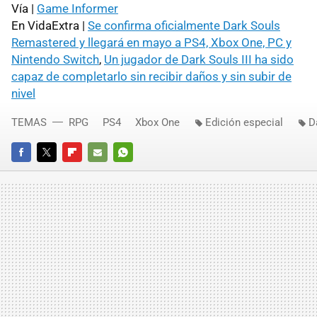
Vía |
Game Informer
En VidaExtra |
Se confirma oficialmente Dark Souls
Remastered y llegará en mayo a PS4, Xbox One, PC y
Nintendo Switch
,
Un jugador de Dark Souls III ha sido
capaz de completarlo sin recibir daños y sin subir de
nivel
TEMAS
RPG
PS4
Xbox One
Edición especial
D
FACEBOOK
TWITTER
FLIPBOARD
E-
WHATSAPP
MAIL