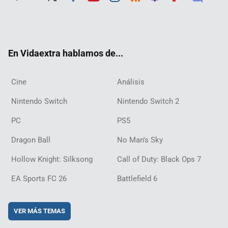
Twit
Fac
Yout
Inst
RSS
Twit
Flip
Disc
ter
ebo
ube
agra
ch
boar
ord
ok
m
d
En Vidaextra hablamos de...
Cine
Análisis
Nintendo Switch
Nintendo Switch 2
PC
PS5
Dragon Ball
No Man's Sky
Hollow Knight: Silksong
Call of Duty: Black Ops 7
EA Sports FC 26
Battlefield 6
VER MÁS TEMAS