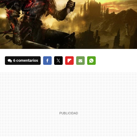
6 comentarios
FACEBOOK
TWITTER
FLIPBOARD
E-
WHATSAPP
MAIL