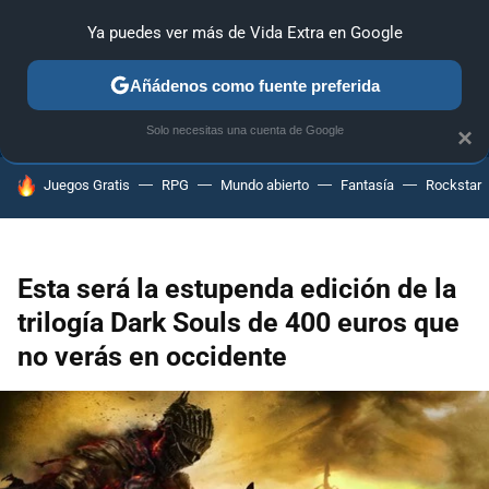
Ya puedes ver más de Vida Extra en Google
ANÁLISIS
GUÍAS Y TRUCOS
PC
SONY
NINTENDO
Añádenos como fuente preferida
Solo necesitas una cuenta de Google
×
HOY SE HABLA DE
Juegos Gratis
RPG
Mundo abierto
Fantasía
Rockstar
Esta será la estupenda edición de la
trilogía Dark Souls de 400 euros que
no verás en occidente