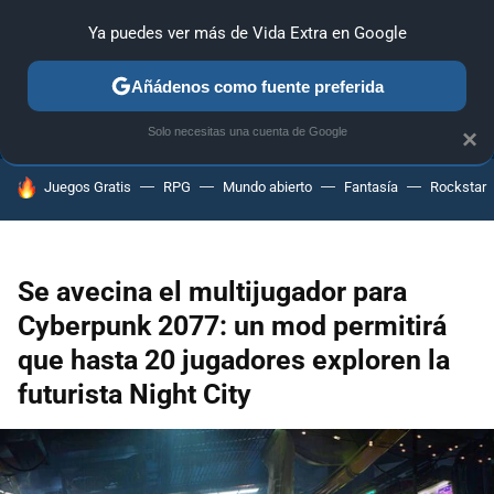
Ya puedes ver más de Vida Extra en Google
ANÁLISIS
GUÍAS Y TRUCOS
PC
SONY
NINTENDO
Añádenos como fuente preferida
Solo necesitas una cuenta de Google
×
HOY SE HABLA DE
Juegos Gratis
RPG
Mundo abierto
Fantasía
Rockstar
Se avecina el multijugador para
Cyberpunk 2077: un mod permitirá
que hasta 20 jugadores exploren la
futurista Night City