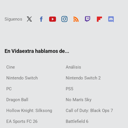
Síguenos
Twit
Fac
Yout
Inst
RSS
Twit
Flip
Disc
ter
ebo
ube
agra
ch
boar
ord
ok
m
d
En Vidaextra hablamos de...
Cine
Análisis
Nintendo Switch
Nintendo Switch 2
PC
PS5
Dragon Ball
No Man's Sky
Hollow Knight: Silksong
Call of Duty: Black Ops 7
EA Sports FC 26
Battlefield 6