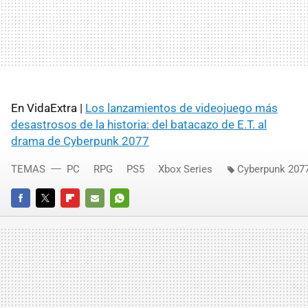
En VidaExtra |
Los lanzamientos de videojuego más
desastrosos de la historia: del batacazo de E.T. al
drama de Cyberpunk 2077
TEMAS
PC
RPG
PS5
Xbox Series
Cyberpunk 207
FACEBOOK
TWITTER
FLIPBOARD
E-
WHATSAPP
MAIL