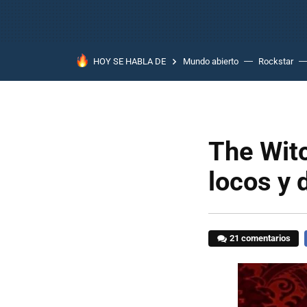
HOY SE HABLA DE
Mundo abierto
Rockstar
The Witc
locos y 
21 comentarios