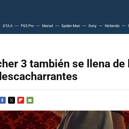
GTA 6
PS5 Pro
Marvel
Spider-Man
Sony
Nintendo
her 3 también se llena de
descacharrantes
FACEBOOK
TWITTER
FLIPBOARD
E-
MAIL