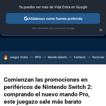
Ya puedes ver más de Vida Extra en Google
Añádenos como fuente preferida
Solo necesitas una cuenta de Google
×
GUÍA DE COMPRAS
NAVIDAD GAMER
OFERTAS GAMING
HOY SE HABLA DE
Juegos Gratis
RPG
Mundo abierto
Fantasía
Rockstar
Comienzan las promociones en
periféricos de Nintendo Switch 2:
comprando el nuevo mando Pro,
este juegazo sale más barato