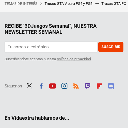
TEMAS DE INTERÉS
Trucos GTA V para PS4 y PS5
Trucos GTA PC
RECIBE "3DJuegos Semanal", NUESTRA
NEWSLETTER SEMANAL
SUSCRIBIR
Suscribiéndote aceptas nuestra
política de privacidad
Síguenos
Twit
Fac
Yout
Inst
RSS
Twit
Flip
Disc
ter
ebo
ube
agra
ch
boar
ord
ok
m
d
En Vidaextra hablamos de...