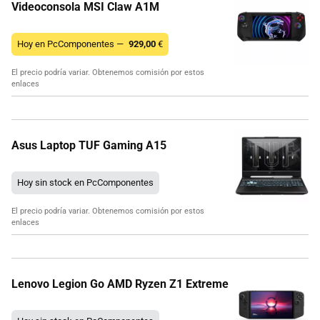
Videoconsola MSI Claw A1M
Hoy en PcComponentes —
929,00
€
El precio podría variar. Obtenemos comisión por estos
enlaces
Asus Laptop TUF Gaming A15
Hoy sin stock en PcComponentes
El precio podría variar. Obtenemos comisión por estos
enlaces
Lenovo Legion Go AMD Ryzen Z1 Extreme