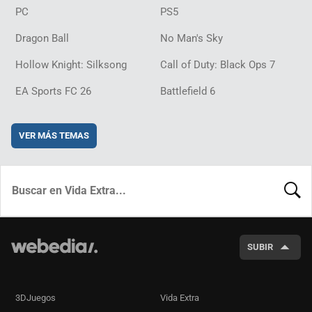
PC
PS5
Dragon Ball
No Man's Sky
Hollow Knight: Silksong
Call of Duty: Black Ops 7
EA Sports FC 26
Battlefield 6
VER MÁS TEMAS
BUSCA
SUBIR
3DJuegos
Vida Extra