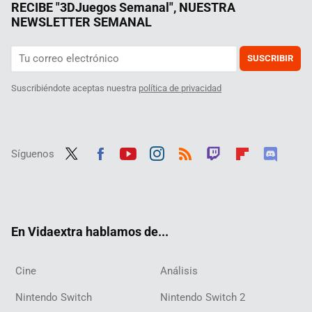
RECIBE "3DJuegos Semanal", NUESTRA
NEWSLETTER SEMANAL
SUSCRIBIR
Suscribiéndote aceptas nuestra
política de privacidad
Síguenos
Twit
Fac
Yout
Inst
RSS
Twit
Flip
Disc
ter
ebo
ube
agra
ch
boar
ord
ok
m
d
En Vidaextra hablamos de...
Cine
Análisis
Nintendo Switch
Nintendo Switch 2