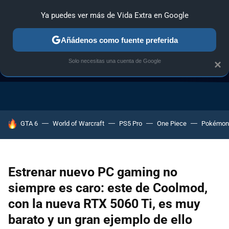
Ya puedes ver más de Vida Extra en Google
Añádenos como fuente preferida
Solo necesitas una cuenta de Google
×
GUÍA DE COMPRAS
NAVIDAD GAMER
OFERTAS GAMING
HOY SE HABLA DE
GTA 6
World of Warcraft
PS5 Pro
One Piece
Pokémon
Estrenar nuevo PC gaming no
siempre es caro: este de Coolmod,
con la nueva RTX 5060 Ti, es muy
barato y un gran ejemplo de ello