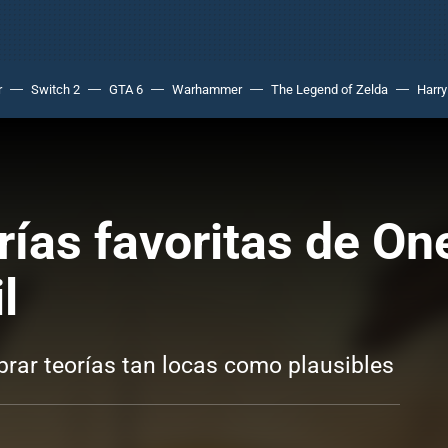
r
Switch 2
GTA 6
Warhammer
The Legend of Zelda
Harry
rías favoritas de On
l
brar teorías tan locas como plausibles