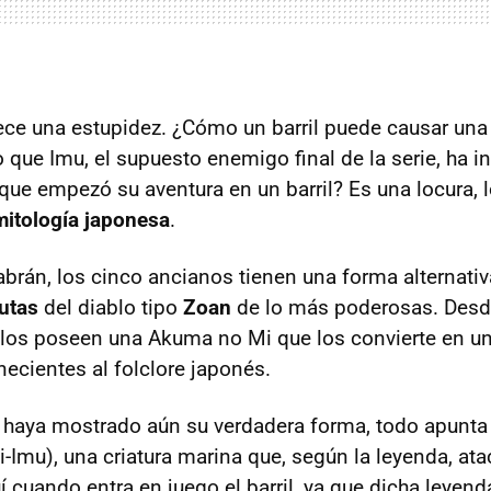
ece una estupidez. ¿Cómo un barril puede causar una
go que Imu, el supuesto enemigo final de la serie, ha 
ue empezó su aventura en un barril? Es una locura, lo
mitología japonesa
.
rán, los cinco ancianos tienen una forma alternati
rutas
del diablo tipo
Zoan
de lo más poderosas. Desd
llos poseen una Akuma no Mi que los convierte en 
ecientes al folclore japonés.
haya mostrado aún su verdadera forma, todo apunta 
-Imu), una criatura marina que, según la leyenda, ata
í cuando entra en juego el barril, ya que dicha leyen