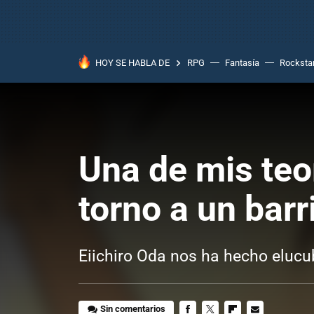
HOY SE HABLA DE
RPG
Fantasía
Rocksta
Una de mis teo
torno a un barri
Eiichiro Oda nos ha hecho elucu
Sin comentarios