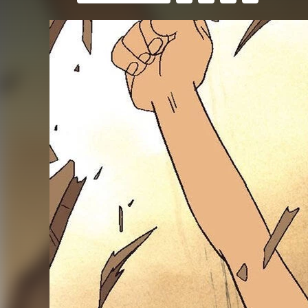
FACEBOOK
TWITTER
FLIPBOARD
E-
MAIL