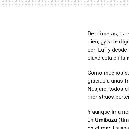
De primeras, par
bien, ¿y si te di
con Luffy desde q
clave está en la
Como muchos sab
gracias a unas
f
Nusjuro, todos e
monstruos perten
Y aunque Imu no 
un
Umibozu
(Umi
en el mar. Es aqu