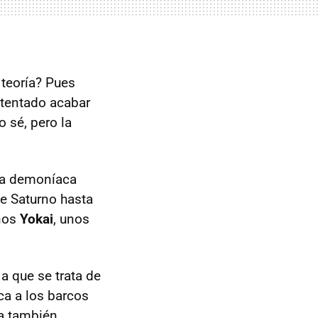
 teoría? Pues
intentado acabar
 sé, pero la
va demoníaca
e Saturno hasta
unos
Yokai
, unos
a que se trata de
ca a los barcos
da también