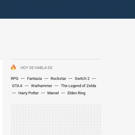
HOY SE HABLA DE
RPG
Fantasía
Rockstar
Switch 2
GTA 6
Warhammer
The Legend of Zelda
Harry Potter
Marvel
Elden Ring