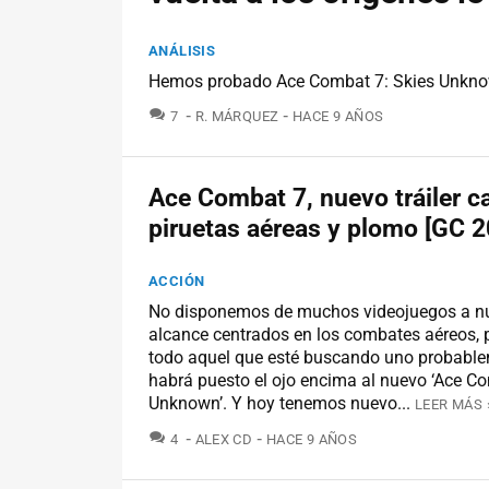
ANÁLISIS
Hemos probado Ace Combat 7: Skies Unknown
COMENTARIOS
7
R. MÁRQUEZ
HACE 9 AÑOS
Ace Combat 7, nuevo tráiler c
piruetas aéreas y plomo [GC 2
ACCIÓN
No disponemos de muchos videojuegos a n
alcance centrados en los combates aéreos, p
todo aquel que esté buscando uno probable
habrá puesto el ojo encima al nuevo ‘Ace Co
Unknown’. Y hoy tenemos nuevo...
LEER MÁS 
COMENTARIOS
4
ALEX CD
HACE 9 AÑOS