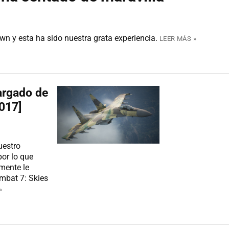
 y esta ha sido nuestra grata experiencia.
LEER MÁS »
argado de
017]
uestro
or lo que
mente le
mbat 7: Skies
»