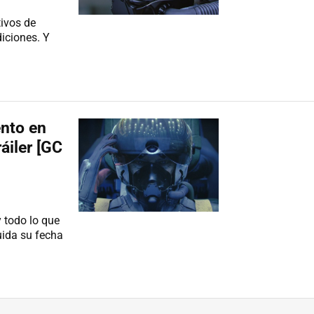
ivos de
diciones. Y
ento en
áiler [GC
y todo lo que
uida su fecha