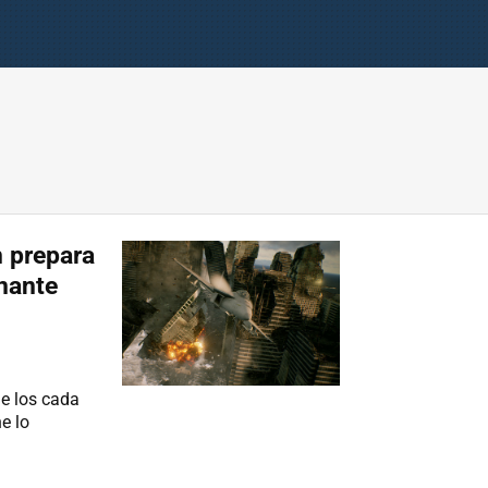
 prepara
nante
de los cada
e lo