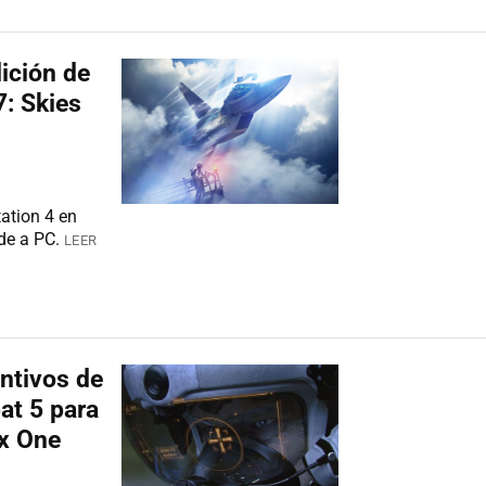
dición de
: Skies
tation 4 en
de a PC.
LEER
ntivos de
at 5 para
x One