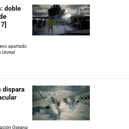
: doble
 de
17]
evo apartado
a Unreal
 dispara
acular
eración Oseana