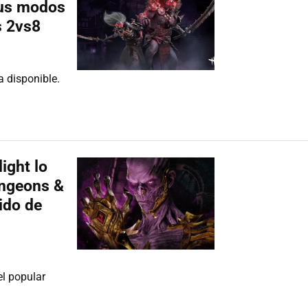
sus modos
s 2vs8
a disponible.
ight lo
ungeons &
ido de
el popular