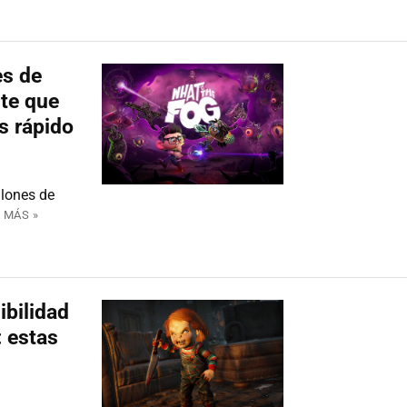
es de
ite que
s rápido
llones de
 MÁS »
ibilidad
 estas