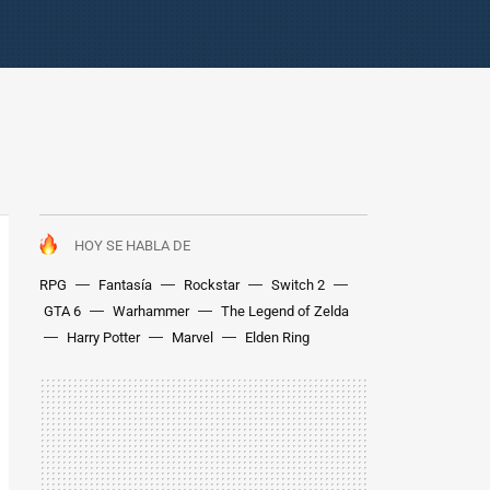
HOY SE HABLA DE
RPG
Fantasía
Rockstar
Switch 2
GTA 6
Warhammer
The Legend of Zelda
Harry Potter
Marvel
Elden Ring