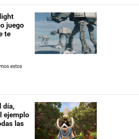
light
o juego
e te
emos estos
 día,
el ejemplo
odas las