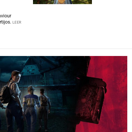
aviour
tijos.
LEER