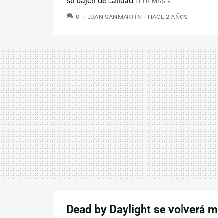
su bajón de calidad
LEER MÁS »
COMENTARIOS
0
JUAN SANMARTÍN
HACE 2 AÑOS
Dead by Daylight se volverá 