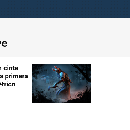
ve
 cinta
la primera
étrico