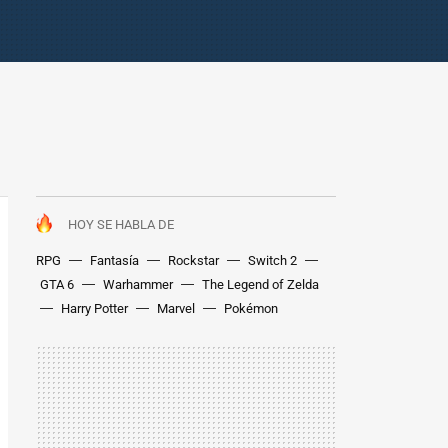
HOY SE HABLA DE
RPG
Fantasía
Rockstar
Switch 2
GTA 6
Warhammer
The Legend of Zelda
Harry Potter
Marvel
Pokémon