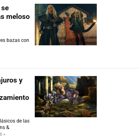
 se
más meloso
res bazas con
njuros y
o
anzamiento
lásicos de las
ons &
S »