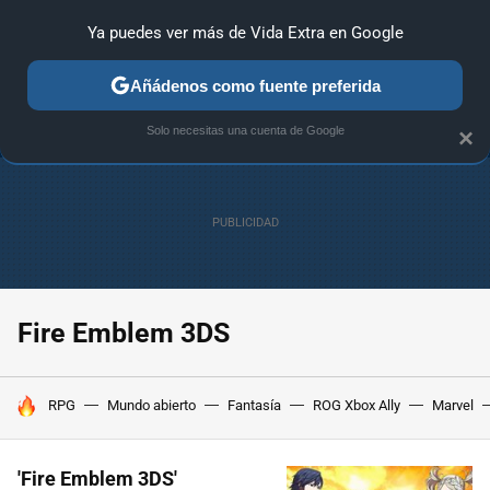
Ya puedes ver más de Vida Extra en Google
ANÁLISIS
GUÍAS Y TRUCOS
PC
SONY
NINTENDO
Añádenos como fuente preferida
Solo necesitas una cuenta de Google
×
Fire Emblem 3DS
HOY SE HABLA DE
RPG
Mundo abierto
Fantasía
ROG Xbox Ally
Marvel
'Fire Emblem 3DS'