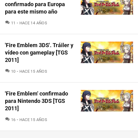
confirmado para Europa
para este mismo año
COMENTARIOS
11
HACE 14 AÑOS
'Fire Emblem 3DS'. Tráiler y
vídeo con gameplay [TGS
2011]
COMENTARIOS
10
HACE 15 AÑOS
'Fire Emblem' confirmado
para Nintendo 3DS [TGS
2011]
COMENTARIOS
16
HACE 15 AÑOS