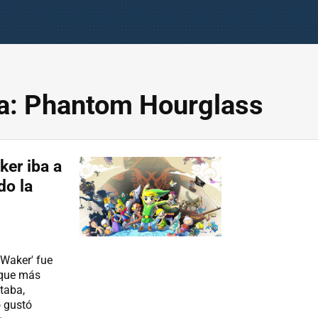
a: Phantom Hourglass
ker iba a
do la
Waker' fue
 que más
taba,
o gustó