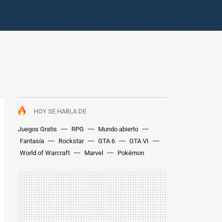
HOY SE HABLA DE
Juegos Gratis
RPG
Mundo abierto
Fantasía
Rockstar
GTA 6
GTA VI
World of Warcraft
Marvel
Pokémon