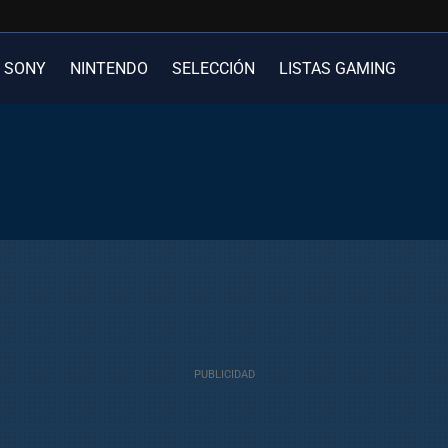
SONY
NINTENDO
SELECCIÓN
LISTAS GAMING