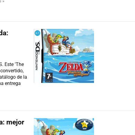
 »
da:
S. Este 'The
convertido,
atálogo de la
Una entrega
a: mejor