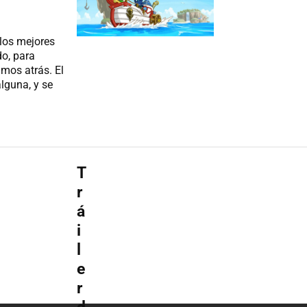
 los mejores
do, para
amos atrás. El
alguna, y se
T
r
á
i
l
e
r