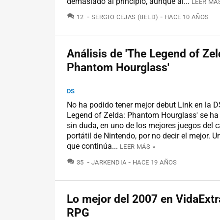
demasiado al principio, aunque al...
LEER MÁS
COMENTARIOS
12
SERGIO CEJAS (BELD)
HACE 10 AÑOS
Análisis de 'The Legend of Zel
Phantom Hourglass'
DS
No ha podido tener mejor debut Link en la D
Legend of Zelda: Phantom Hourglass' se ha 
sin duda, en uno de los mejores juegos del c
portátil de Nintendo, por no decir el mejor. 
que continúa...
LEER MÁS »
COMENTARIOS
35
JARKENDIA
HACE 19 AÑOS
Lo mejor del 2007 en VidaExtr
RPG