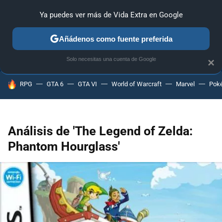
Ya puedes ver más de Vida Extra en Google
ANÁLISIS
GUÍAS Y TRUCOS
PC
SONY
NINTENDO
Añádenos como fuente preferida
Solo necesitas una cuenta de Google
×
HOY SE HABLA DE
RPG
GTA 6
GTA VI
World of Warcraft
Marvel
Pok
Análisis de 'The Legend of Zelda:
Phantom Hourglass'