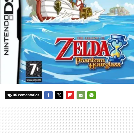
35 comentarios
FACEBOOK
TWITTER
FLIPBOARD
E-
WHATSAPP
MAIL