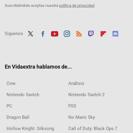
Suscribiéndote aceptas nuestra
política de privacidad
Síguenos
Twit
Fac
Yout
Inst
RSS
Twit
Flip
Disc
ter
ebo
ube
agra
ch
boar
ord
ok
m
d
En Vidaextra hablamos de...
Cine
Análisis
Nintendo Switch
Nintendo Switch 2
PC
PS5
Dragon Ball
No Man's Sky
Hollow Knight: Silksong
Call of Duty: Black Ops 7