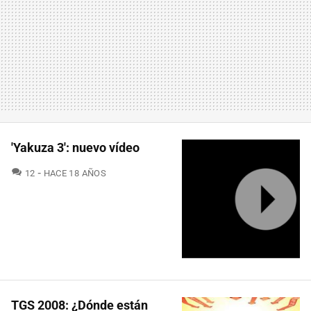
'Yakuza 3': nuevo vídeo
COMENTARIOS
12
HACE 18 AÑOS
TGS 2008: ¿Dónde están