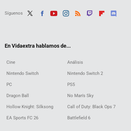
Síguenos
Twit
Fac
Yout
Inst
RSS
Twit
Flip
Disc
ter
ebo
ube
agra
ch
boar
ord
ok
m
d
En Vidaextra hablamos de...
Cine
Análisis
Nintendo Switch
Nintendo Switch 2
PC
PS5
Dragon Ball
No Man's Sky
Hollow Knight: Silksong
Call of Duty: Black Ops 7
EA Sports FC 26
Battlefield 6