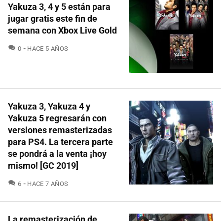
Yakuza 3, 4 y 5 están para
jugar gratis este fin de
semana con Xbox Live Gold
COMENTARIOS
0
HACE 5 AÑOS
Yakuza 3, Yakuza 4 y
Yakuza 5 regresarán con
versiones remasterizadas
para PS4. La tercera parte
se pondrá a la venta ¡hoy
mismo! [GC 2019]
COMENTARIOS
6
HACE 7 AÑOS
La remasterización de