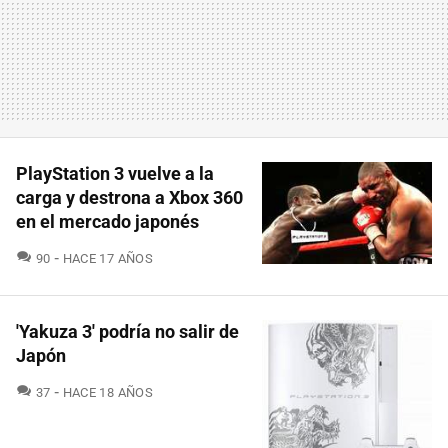
PlayStation 3 vuelve a la
carga y destrona a Xbox 360
en el mercado japonés
COMENTARIOS
90
HACE 17 AÑOS
'Yakuza 3' podría no salir de
Japón
COMENTARIOS
37
HACE 18 AÑOS