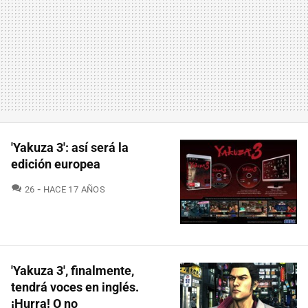
'Yakuza 3': así será la
edición europea
COMENTARIOS
26
HACE 17 AÑOS
'Yakuza 3', finalmente,
tendrá voces en inglés.
¡Hurra! O no