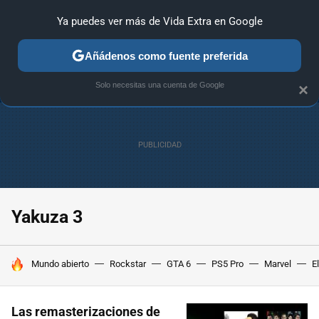
Ya puedes ver más de Vida Extra en Google
ANÁLISIS
GUÍAS Y TRUCOS
PC
SONY
NINTENDO
Añádenos como fuente preferida
Solo necesitas una cuenta de Google
×
Yakuza 3
HOY SE HABLA DE
Mundo abierto
Rockstar
GTA 6
PS5 Pro
Marvel
E
Las remasterizaciones de