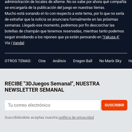
administración de locales de alterne. No se sabe por ahora qué compañía
se encargaría de la publicación del juego en nuestras tierras.
Mucho está sonando el río con respecto a este tema, por lo que no sería
de extrañar que la noticia se anunciara formalmente en las próximas
semanas. Llegado ese momento, podremos por fin descorchar las
botellas de champán que tenemos reservadas, mientras tanto podemos
seguir envidiando a los nipones que ya están pensando en
‘Yakuza 4’
.
Vía |
Vandal
OTROS TEMAS:
Cine
Análisis
Dragon Ball
No Man's Sky
Ho
RECIBE "3DJuegos Semanal", NUESTRA
NEWSLETTER SEMANAL
SUSCRIBIR
Suscribiéndote aceptas nuestra
política de privacidad