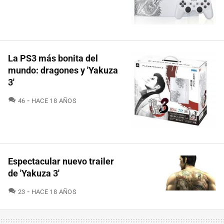
La PS3 más bonita del
mundo: dragones y 'Yakuza
3'
COMENTARIOS
46
HACE 18 AÑOS
Espectacular nuevo trailer
de 'Yakuza 3'
COMENTARIOS
23
HACE 18 AÑOS