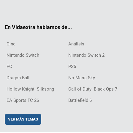
Twit
Fac
Yout
Inst
RSS
Twit
Flip
Disc
ter
ebo
ube
agra
ch
boar
ord
ok
m
d
En Vidaextra hablamos de...
Cine
Análisis
Nintendo Switch
Nintendo Switch 2
PC
PS5
Dragon Ball
No Man's Sky
Hollow Knight: Silksong
Call of Duty: Black Ops 7
EA Sports FC 26
Battlefield 6
VER MÁS TEMAS