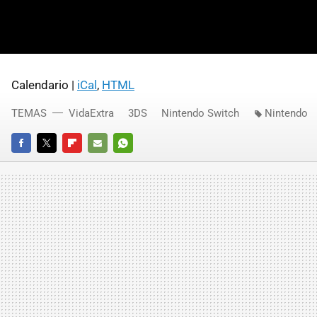
Calendario |
iCal
,
HTML
TEMAS
VidaExtra
3DS
Nintendo Switch
Nintendo
FACEBOOK
TWITTER
FLIPBOARD
E-
WHATSAPP
MAIL