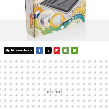
16 comentarios
FACEBOOK
TWITTER
FLIPBOARD
E-
WHATSAPP
MAIL