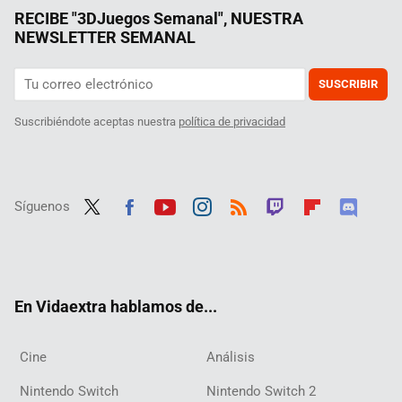
RECIBE "3DJuegos Semanal", NUESTRA
NEWSLETTER SEMANAL
SUSCRIBIR
Suscribiéndote aceptas nuestra
política de privacidad
Síguenos
Twit
Fac
Yout
Inst
RSS
Twit
Flip
Disc
ter
ebo
ube
agra
ch
boar
ord
ok
m
d
En Vidaextra hablamos de...
Cine
Análisis
Nintendo Switch
Nintendo Switch 2