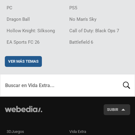
PC
PS5
Dragon Ball
No Man's Sky
Hollow Knight: Silksong
Call of Duty: Black Ops 7
EA Sports FC 26
Battlefield 6
VER MÁS TEMAS
BUSCA
SUBIR
3DJuegos
Vida Extra