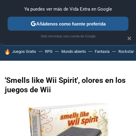
Ya puedes ver más de Vida Extra en Google
ANÁLISIS
GUÍAS Y TRUCOS
PC
SONY
NINTENDO
Añádenos como fuente preferida
Solo necesitas una cuenta de Google
×
HOY SE HABLA DE
Juegos Gratis
RPG
Mundo abierto
Fantasía
Rockstar
'Smells like Wii Spirit', olores en los
juegos de Wii