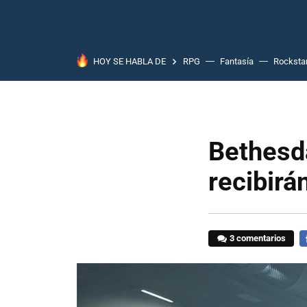
HOY SE HABLA DE
RPG
Fantasía
Rocksta
Bethesda
recibirá
3 comentarios
F