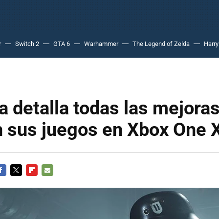
r
Switch 2
GTA 6
Warhammer
The Legend of Zelda
Harry
 detalla todas las mejora
n sus juegos en Xbox One 
ACEBOOK
TWITTER
FLIPBOARD
E-
MAIL