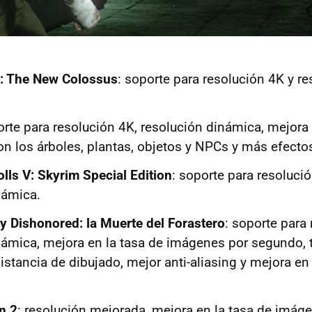
I: The New Colossus
: soporte para resolución 4K y r
orte para resolución 4K, resolución dinámica, mejora 
on los árboles, plantas, objetos y NPCs y más efecto
lls V: Skyrim Special Edition
: soporte para resoluci
námica.
y Dishonored: la Muerte del Forastero
: soporte para
námica, mejora en la tasa de imágenes por segundo, t
istancia de dibujado, mejor anti-aliasing y mejora en 
n 2
: resolución mejorada, mejora en la tasa de imá