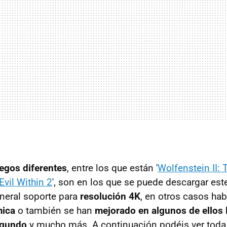
uegos diferentes
, entre los que están '
Wolfenstein II:
Evil Within 2
', son en los que se puede descargar est
eneral soporte para
resolución 4K
, en otros casos habi
mica
o también se han
mejorado en algunos de ellos 
egundo
y mucho más. A continuación podéis ver toda