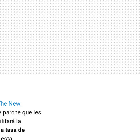
 The New
e parche que les
litará la
la tasa de
 esta