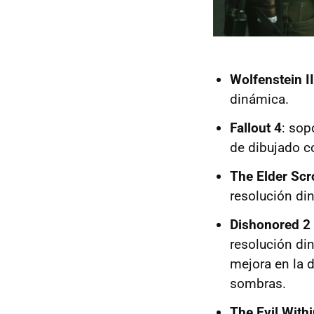
Wolfenstein I
dinámica.
Fallout 4
: sop
de dibujado c
The Elder Scro
resolución di
Dishonored 2 
resolución di
mejora en la d
sombras.
The Evil Withi