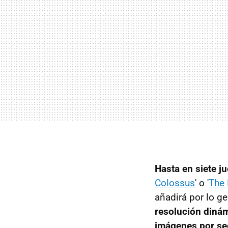
Hasta en siete j
Colossus
' o '
The 
añadirá por lo g
resolución diná
imágenes por s