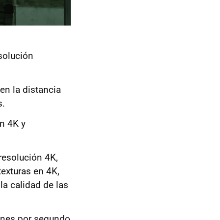
esolución
en la distancia
s.
ón 4K y
 resolución 4K,
exturas en 4K,
la calidad de las
genes por segundo