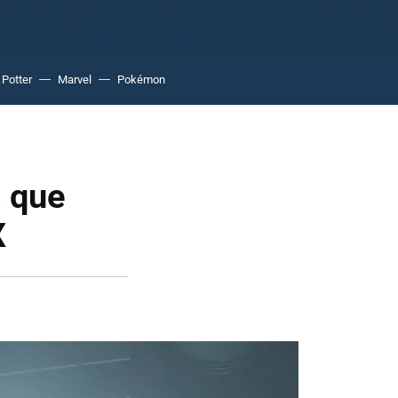
 Potter
Marvel
Pokémon
s que
X