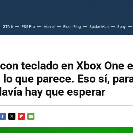
GTA 6
PS5 Pro
Marvel
Elden Ring
Spider-Man
Sony
 con teclado en Xbox One 
 lo que parece. Eso sí, para
davía hay que esperar
FACEBOOK
TWITTER
FLIPBOARD
E-
MAIL