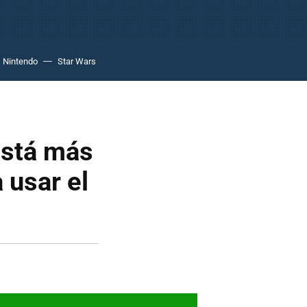
Nintendo
Star Wars
está más
 usar el