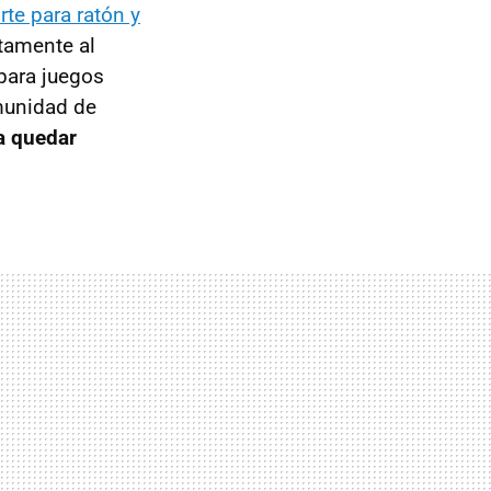
te para ratón y
tamente al
 para juegos
munidad de
a quedar