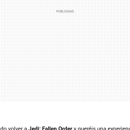
ndo volver a
Jedi: Fallen Order
y queréis una experienci