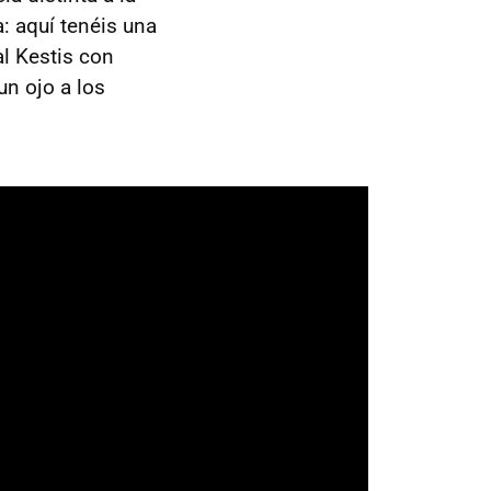
a: aquí tenéis una
al Kestis con
n ojo a los