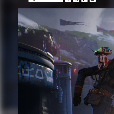
FACEBOOK
TWITTER
FLIPBOARD
E-
MAIL