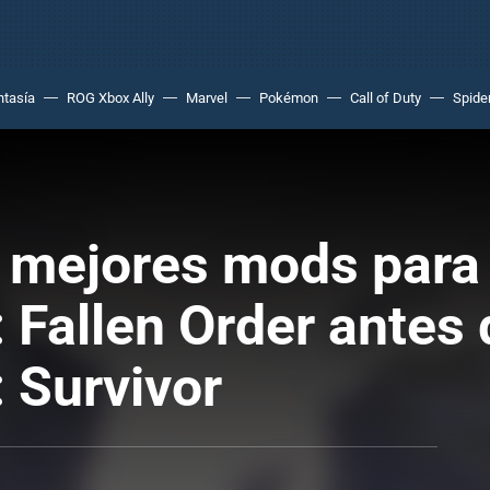
ntasía
ROG Xbox Ally
Marvel
Pokémon
Call of Duty
Spide
s mejores mods para 
 Fallen Order antes 
: Survivor