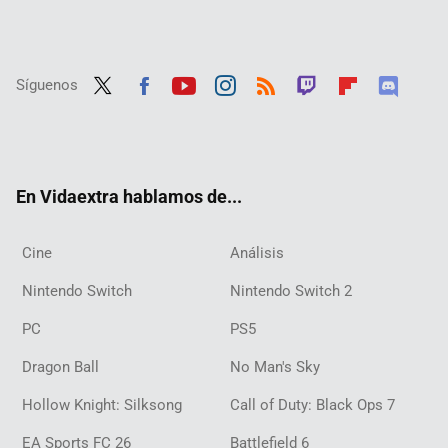
Síguenos
Twit
Fac
Yout
Inst
RSS
Twit
Flip
Disc
ter
ebo
ube
agra
ch
boar
ord
ok
m
d
En Vidaextra hablamos de...
Cine
Análisis
Nintendo Switch
Nintendo Switch 2
PC
PS5
Dragon Ball
No Man's Sky
Hollow Knight: Silksong
Call of Duty: Black Ops 7
EA Sports FC 26
Battlefield 6