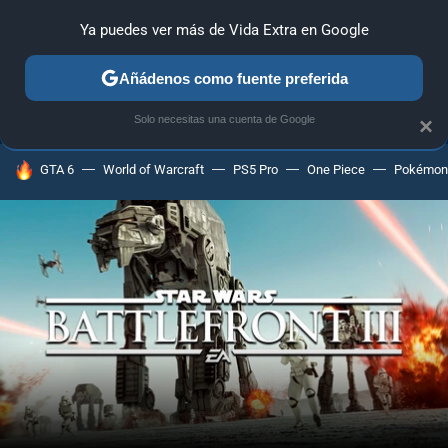
Ya puedes ver más de Vida Extra en Google
ANÁLISIS
GUÍAS Y TRUCOS
PC
SONY
NINTENDO
Añádenos como fuente preferida
Solo necesitas una cuenta de Google
×
HOY SE HABLA DE
GTA 6
World of Warcraft
PS5 Pro
One Piece
Pokémon