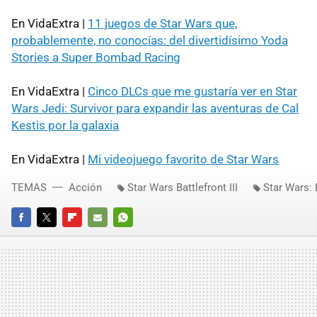
En VidaExtra |
11 juegos de Star Wars que,
probablemente, no conocías: del divertidísimo Yoda
Stories a Super Bombad Racing
En VidaExtra |
Cinco DLCs que me gustaría ver en Star
Wars Jedi: Survivor para expandir las aventuras de Cal
Kestis por la galaxia
En VidaExtra |
Mi videojuego favorito de Star Wars
TEMAS
Acción
Star Wars Battlefront III
Star Wars: B
FACEBOOK
TWITTER
FLIPBOARD
E-
WHATSAPP
MAIL