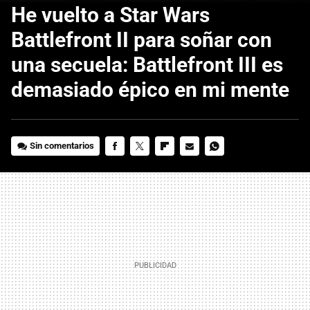
He vuelto a Star Wars
Battlefront II para soñar con
una secuela: Battlefront III es
demasiado épico en mi mente
Sin comentarios
FACEBOOK
TWITTER
FLIPBOARD
E-
WHATSAPP
MAIL