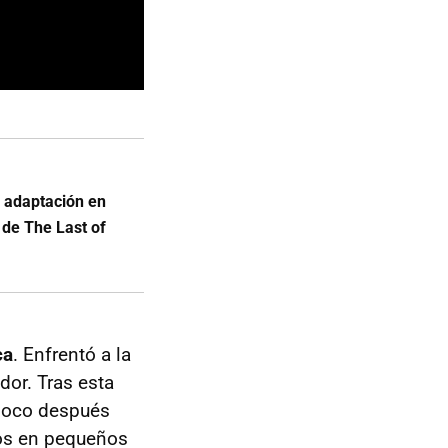
 adaptación en
o de The Last of
ca
. Enfrentó a la
dor. Tras esta
poco después
dos en pequeños