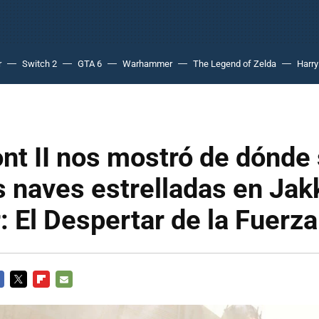
r
Switch 2
GTA 6
Warhammer
The Legend of Zelda
Harry
ont II nos mostró de dónde 
s naves estrelladas en Jak
: El Despertar de la Fuerza
CEBOOK
TWITTER
FLIPBOARD
E-
MAIL