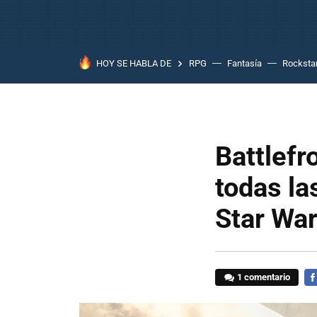
HOY SE HABLA DE
RPG
Fantasía
Rocksta
Battlefr
todas la
Star War
1 comentario
FA