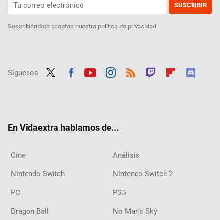
SUSCRIBIR
Suscribiéndote aceptas nuestra
política de privacidad
Síguenos
Twit
Fac
Yout
Inst
RSS
Twit
Flip
Disc
ter
ebo
ube
agra
ch
boar
ord
ok
m
d
En Vidaextra hablamos de...
Cine
Análisis
Nintendo Switch
Nintendo Switch 2
PC
PS5
Dragon Ball
No Man's Sky