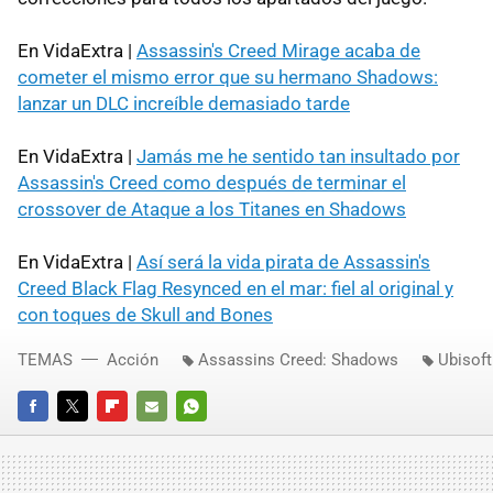
En VidaExtra |
Assassin's Creed Mirage acaba de
cometer el mismo error que su hermano Shadows:
lanzar un DLC increíble demasiado tarde
En VidaExtra |
Jamás me he sentido tan insultado por
Assassin's Creed como después de terminar el
crossover de Ataque a los Titanes en Shadows
En VidaExtra |
Así será la vida pirata de Assassin's
Creed Black Flag Resynced en el mar: fiel al original y
con toques de Skull and Bones
TEMAS
Acción
Assassins Creed: Shadows
Ubisoft
FACEBOOK
TWITTER
FLIPBOARD
E-
WHATSAPP
MAIL