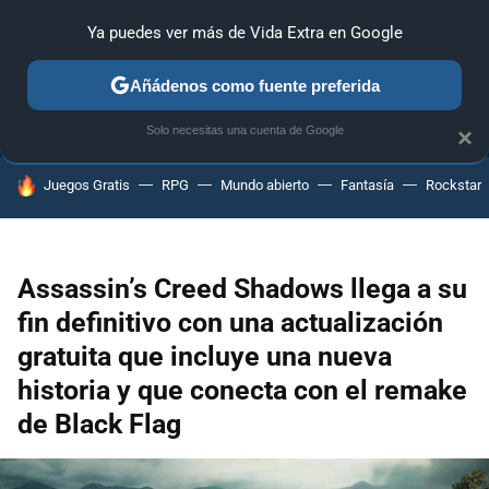
Ya puedes ver más de Vida Extra en Google
ANÁLISIS
GUÍAS Y TRUCOS
PC
SONY
NINTENDO
Añádenos como fuente preferida
Solo necesitas una cuenta de Google
×
HOY SE HABLA DE
Juegos Gratis
RPG
Mundo abierto
Fantasía
Rockstar
Assassin’s Creed Shadows llega a su
fin definitivo con una actualización
gratuita que incluye una nueva
historia y que conecta con el remake
de Black Flag