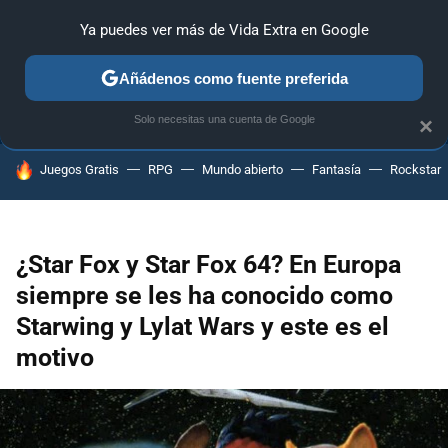
Ya puedes ver más de Vida Extra en Google
ANÁLISIS
GUÍAS Y TRUCOS
PC
SONY
NINTENDO
Añádenos como fuente preferida
Solo necesitas una cuenta de Google
×
HOY SE HABLA DE
Juegos Gratis
RPG
Mundo abierto
Fantasía
Rockstar
¿Star Fox y Star Fox 64? En Europa
siempre se les ha conocido como
Starwing y Lylat Wars y este es el
motivo