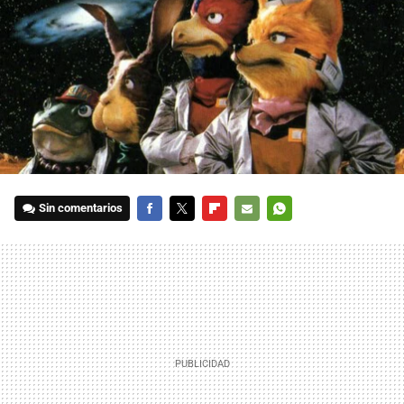
Sin comentarios
FACEBOOK
TWITTER
FLIPBOARD
E-
WHATSAPP
MAIL