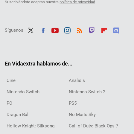
Suscribiéndote aceptas nuestra
política de privacidad
Síguenos
Twit
Fac
Yout
Inst
RSS
Twit
Flip
Disc
ter
ebo
ube
agra
ch
boar
ord
ok
m
d
En Vidaextra hablamos de...
Cine
Análisis
Nintendo Switch
Nintendo Switch 2
PC
PS5
Dragon Ball
No Man's Sky
Hollow Knight: Silksong
Call of Duty: Black Ops 7