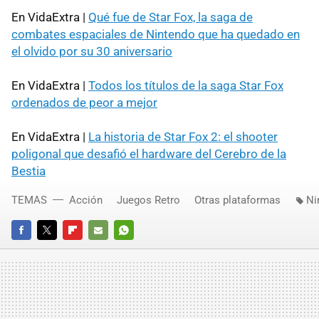
En VidaExtra |
Qué fue de Star Fox, la saga de
combates espaciales de Nintendo que ha quedado en
el olvido por su 30 aniversario
En VidaExtra |
Todos los títulos de la saga Star Fox
ordenados de peor a mejor
En VidaExtra |
La historia de Star Fox 2: el shooter
poligonal que desafió el hardware del Cerebro de la
Bestia
TEMAS
Acción
Juegos Retro
Otras plataformas
Ni
FACEBOOK
TWITTER
FLIPBOARD
E-
WHATSAPP
MAIL