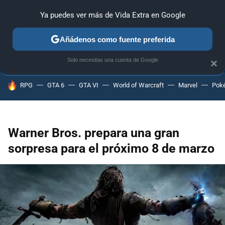
Ya puedes ver más de Vida Extra en Google
ANÁLISIS
GUÍAS Y TRUCOS
PC
SONY
NINTENDO
Añádenos como fuente preferida
Solo necesitas una cuenta de Google
×
HOY SE HABLA DE
RPG
GTA 6
GTA VI
World of Warcraft
Marvel
Pok
Warner Bros. prepara una gran
sorpresa para el próximo 8 de marzo