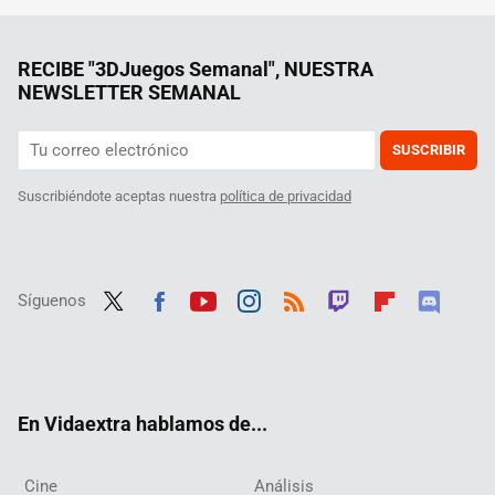
RECIBE "3DJuegos Semanal", NUESTRA
NEWSLETTER SEMANAL
SUSCRIBIR
Suscribiéndote aceptas nuestra
política de privacidad
Síguenos
Twit
Fac
Yout
Inst
RSS
Twit
Flip
Disc
ter
ebo
ube
agra
ch
boar
ord
ok
m
d
En Vidaextra hablamos de...
Cine
Análisis