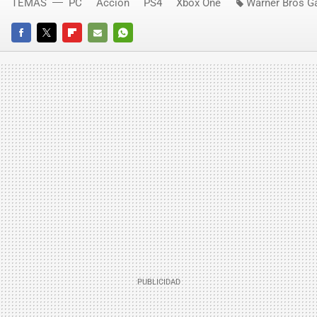
TEMAS
PC
Acción
PS4
Xbox One
Warner Bros G
FACEBOOK
TWITTER
FLIPBOARD
E-
WHATSAPP
MAIL