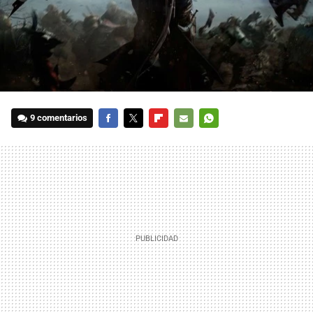
9 comentarios
FACEBOOK
TWITTER
FLIPBOARD
E-
WHATSAPP
MAIL