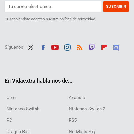
SUSCRIBIR
Suscribiéndote aceptas nuestra
política de privacidad
Síguenos
Twit
Fac
Yout
Inst
RSS
Twit
Flip
Disc
ter
ebo
ube
agra
ch
boar
ord
ok
m
d
En Vidaextra hablamos de...
Cine
Análisis
Nintendo Switch
Nintendo Switch 2
PC
PS5
Dragon Ball
No Man's Sky