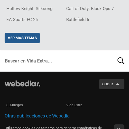
Hollow Knight: Silksong
Call of Duty: Black Ops 7
EA Sports FC 26
Battlefield 6
VER MÁS TEMAS
BUSCA
SUBIR
3DJuegos
Vida Extra
Otras publicaciones de Webedia
Utilizamos cookies de terceros para generar estadísticas de