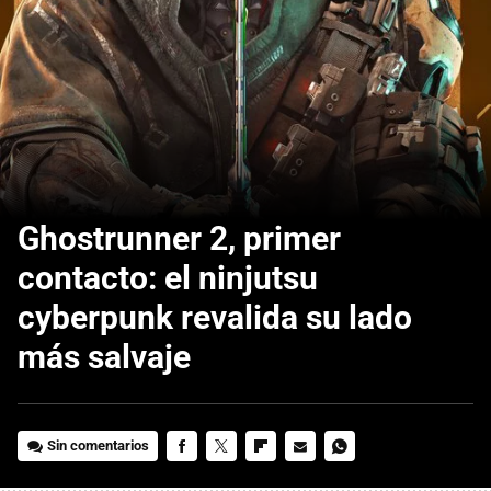
Ghostrunner 2, primer
contacto: el ninjutsu
cyberpunk revalida su lado
más salvaje
Sin comentarios
FACEBOOK
TWITTER
FLIPBOARD
E-
WHATSAPP