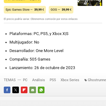
Epic Games Store —
39,99
€
GOG —
39,99
€
El precio podría variar. Obtenemos comisión por estos enlaces
Plataformas: PC, PS5, y Xbox X|S
Multijugador: No
Desarrollador: One More Level
Compañía: 505 Games
Lanzamiento: 26 de octubre de 2023
TEMAS
PC
Análisis
PS5
Xbox Series
Ghostrunne
FACEBOOK
TWITTER
FLIPBOARD
E-
WHATSAPP
MAIL