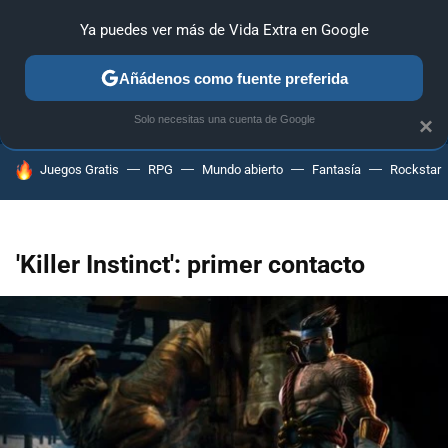
Ya puedes ver más de Vida Extra en Google
ANÁLISIS
GUÍAS Y TRUCOS
PC
SONY
NINTENDO
Añádenos como fuente preferida
Solo necesitas una cuenta de Google
×
HOY SE HABLA DE
Juegos Gratis
RPG
Mundo abierto
Fantasía
Rockstar
'Killer Instinct': primer contacto