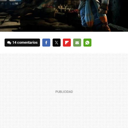
14 comentarios
FACEBOOK
TWITTER
FLIPBOARD
E-
WHATSAPP
MAIL