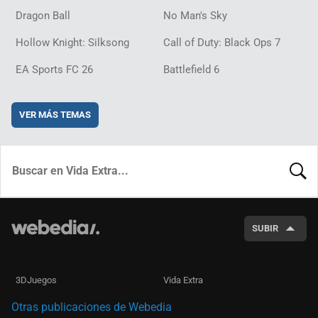
Dragon Ball
No Man's Sky
Hollow Knight: Silksong
Call of Duty: Black Ops 7
EA Sports FC 26
Battlefield 6
VER MÁS TEMAS
BUSCA
SUBIR
3DJuegos
Vida Extra
Otras publicaciones de Webedia