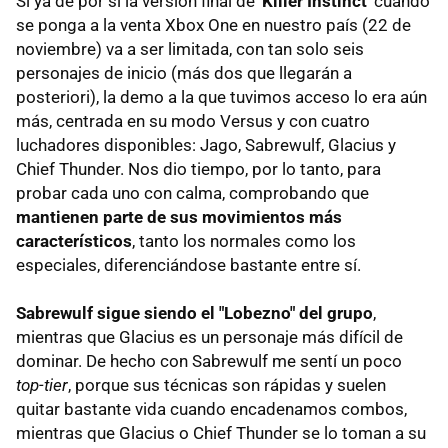
Si ya de por sí la versión final de
'Killer Instinct'
cuando
se ponga a la venta Xbox One en nuestro país (22 de
noviembre) va a ser limitada, con tan solo seis
personajes de inicio (más dos que llegarán a
posteriori), la demo a la que tuvimos acceso lo era aún
más, centrada en su modo Versus y con cuatro
luchadores disponibles: Jago, Sabrewulf, Glacius y
Chief Thunder. Nos dio tiempo, por lo tanto, para
probar cada uno con calma, comprobando que
mantienen parte de sus movimientos más
característicos
, tanto los normales como los
especiales, diferenciándose bastante entre sí.
Sabrewulf sigue siendo el "Lobezno" del grupo
,
mientras que Glacius es un personaje más difícil de
dominar. De hecho con Sabrewulf me sentí un poco
top-tier
, porque sus técnicas son rápidas y suelen
quitar bastante vida cuando encadenamos combos,
mientras que Glacius o Chief Thunder se lo toman a su