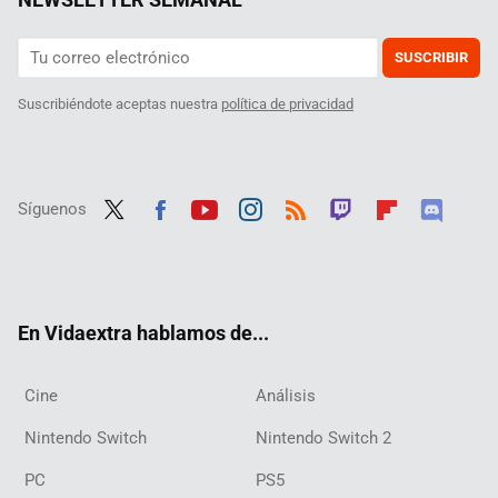
SUSCRIBIR
Suscribiéndote aceptas nuestra
política de privacidad
Síguenos
Twit
Fac
Yout
Inst
RSS
Twit
Flip
Disc
ter
ebo
ube
agra
ch
boar
ord
ok
m
d
En Vidaextra hablamos de...
Cine
Análisis
Nintendo Switch
Nintendo Switch 2
PC
PS5