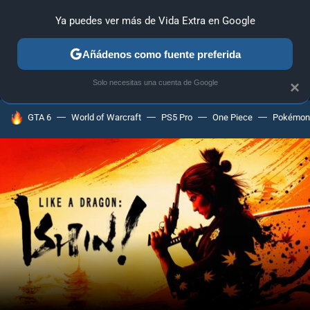
Ya puedes ver más de Vida Extra en Google
MENÚ
NUEVO
Añádenos como fuente preferida
ANÁLISIS
GUÍAS Y TRUCOS
PC
SONY
NINTENDO
Solo necesitas una cuenta de Google
×
HOY SE HABLA DE
GTA 6
World of Warcraft
PS5 Pro
One Piece
Pokémon