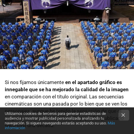
Si nos fijamos únicamente
en el apartado gráfico es
innegable que se ha mejorado la calidad de la imagen
en comparación con el título original. Las secuencias
cinemáticas son una pasada por lo bien que se ven los
personajes, aunque he tenido la sensación de que el
Utilizamos cookies de terceros para generar estadísticas de
juego se nota un tanto anticuado y que fue publicado
audiencia y mostrar publicidad personalizada analizando tu
navegación. Si sigues navegando estarás aceptando su uso.
Más
hace casi una década.
información